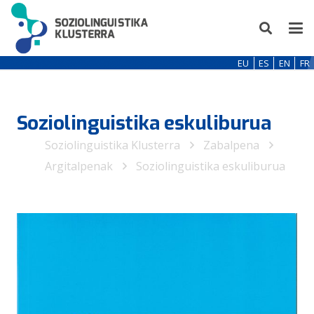
EU
ES
EN
FR
Soziolinguistika eskuliburua
Soziolinguistika Klusterra
Zabalpena
Argitalpenak
Soziolinguistika eskuliburua