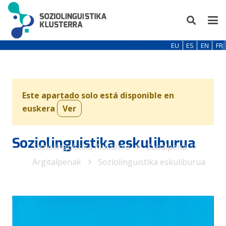
EU
ES
EN
FR
Este apartado solo está disponible en
euskera
Ver
Soziolinguistika eskuliburua
Soziolinguistika Klusterra
Zabalpena
Argitalpenak
Soziolinguistika eskuliburua