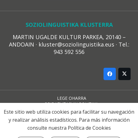
SOZIOLINGUISTIKA KLUSTERRA
MARTIN UGALDE KULTUR PARKEA, 20140 –
ANDOAIN · kluster@soziolinguistika.eus · Tel.:
943 592 556
LEGE OHARRA
PRIBATUTASUN POLITIKA
COOKIE-EN POLITIKA
Este sitio web utiliza cookies para facilitar su navegación
HARREMANA
y realizar análisis estadísticos. Para más información
consulte nuestra
Política de Cookies
© 2021 Soziolinguistika Klusterra