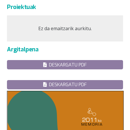
Proiektuak
Ez da emaitzarik aurkitu.
Argitalpena
DESKARGATU PDF
DESKARGATU PDF