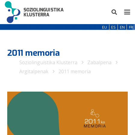
EU
ES
EN
FR
2011 memoria
Soziolinguistika Klusterra
Zabalpena
Argitalpenak
2011 memoria