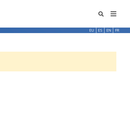
EU
ES
EN
FR