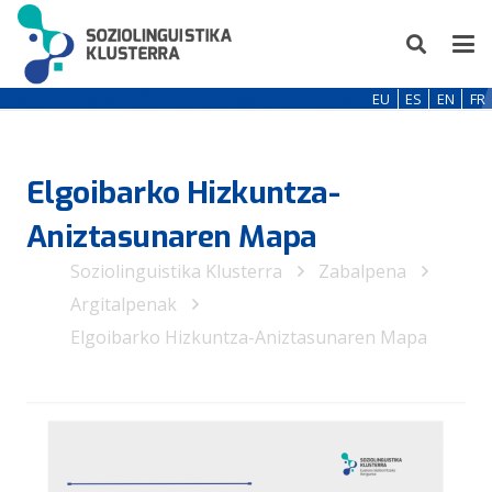
EU
ES
EN
FR
Elgoibarko Hizkuntza-
Aniztasunaren Mapa
Soziolinguistika Klusterra
Zabalpena
Argitalpenak
Elgoibarko Hizkuntza-Aniztasunaren Mapa