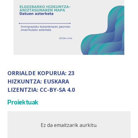
ORRIALDE KOPURUA:
23
HIZKUNTZA:
EUSKARA
LIZENTZIA:
CC-BY-SA 4.0
Proiektuak
Ez da emaitzarik aurkitu.