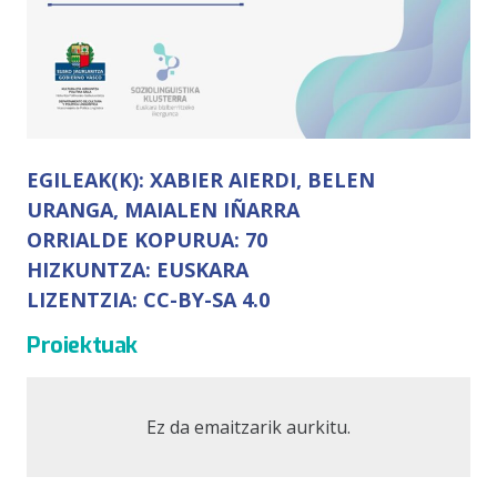
EGILEAK(K):
XABIER AIERDI, BELEN
URANGA, MAIALEN IÑARRA
ORRIALDE KOPURUA:
70
HIZKUNTZA:
EUSKARA
LIZENTZIA:
CC-BY-SA 4.0
Proiektuak
Ez da emaitzarik aurkitu.