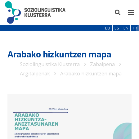
EU
ES
EN
FR
Arabako hizkuntzen mapa
Soziolinguistika Klusterra
Zabalpena
Argitalpenak
Arabako hizkuntzen mapa