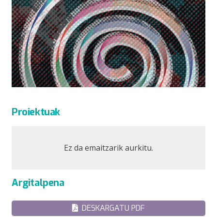
Proiektuak
Ez da emaitzarik aurkitu.
Argitalpena
DESKARGATU PDF