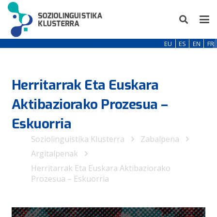
EU
ES
EN
FR
Herritarrak Eta Euskara
Aktibaziorako Prozesua –
Eskuorria
Soziolinguistika Klusterra
Zabalpena
Argitalpenak
Herritarrak Eta Euskara Aktibaziorako
Prozesua – Eskuorria