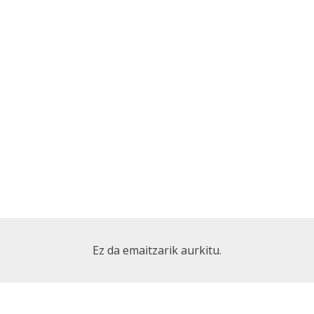
Ez da emaitzarik aurkitu.