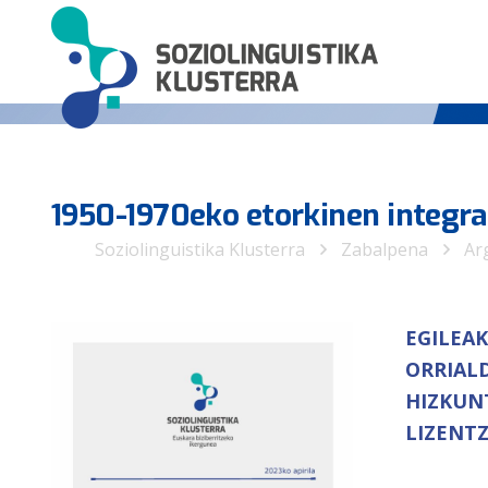
1950-1970eko etorkinen integra
Soziolinguistika Klusterra
Zabalpena
Ar
EGILEAK
ORRIAL
HIZKUN
LIZENTZ