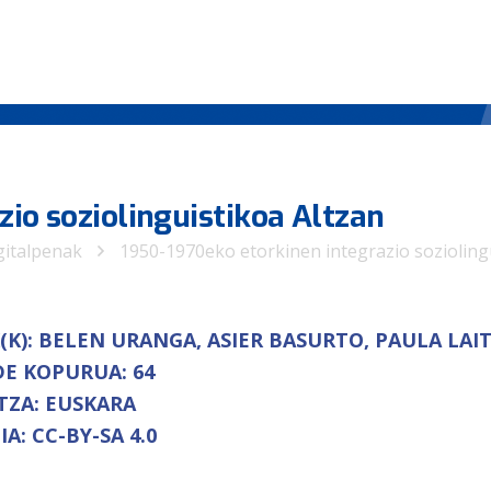
zio soziolinguistikoa Altzan
gitalpenak
1950-1970eko etorkinen integrazio sozioling
(K):
BELEN URANGA, ASIER BASURTO, PAULA LAI
DE KOPURUA:
64
TZA:
EUSKARA
IA:
CC-BY-SA 4.0