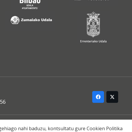
556
ARREMANA
o gehiago nahi baduzu, kontsultatu gure
Cookien Politika