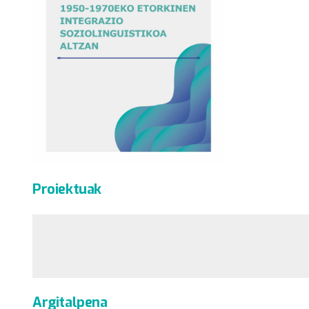
Proiektuak
Argitalpena