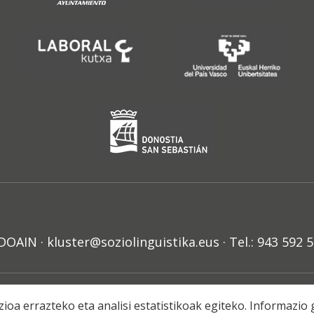
N · kluster@soziolinguistika.eus · Tel.: 943 592 
HARRA
PRIBATUTASUN POLITIKA
COOKIE-EN POLITIKA
H
ioa errazteko eta analisi estatistikoak egiteko. Informazi