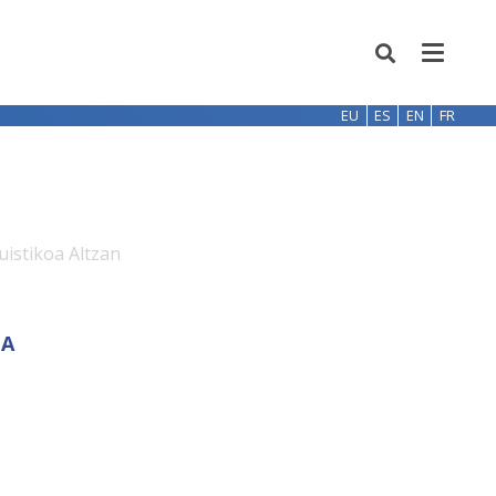
EU
ES
EN
FR
uistikoa Altzan
TA