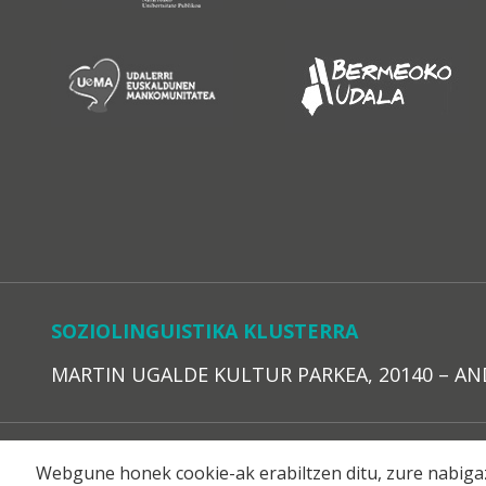
SOZIOLINGUISTIKA KLUSTERRA
MARTIN UGALDE KULTUR PARKEA, 20140 – ANDOAI
LEGE O
Webgune honek cookie-ak erabiltzen ditu, zure nabigaz