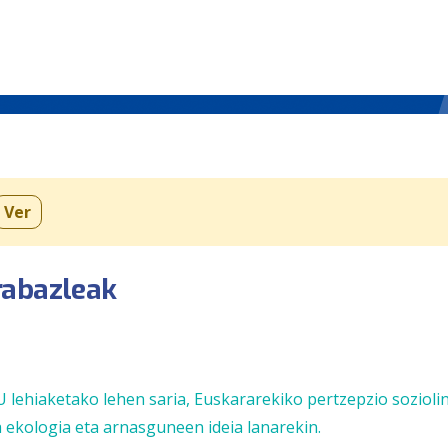
Ver
rabazleak
lehiaketako lehen saria,
Euskararekiko pertzepzio sozioli
a ekologia eta arnasguneen ideia
lanarekin.