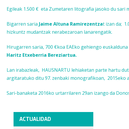
Egileak 1.500 € eta Zumetaren litografia jasoko du sari
Bigarren saria
Jaime Altuna Ramirezentza
t izan da
;
1.
hizkuntz mudantzak nerabezaroan
lanarengatik.
Hirugarren saria, 700 €koa
EAEko gehiengo euskalduna d
Haritz Etxeberria Bereziartua.
Lan irabazleak, HAUSNARTU lehiaketan parte hartu duten
argitaratuko ditu 97. zenbaki monografikoan, 2015eko 
Sari-banaketa 2016ko urtarrilaren 29an izango da Donos
ACTUALIDAD