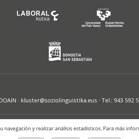
N · kluster@soziolinguistika.eus · Tel.: 943 592 
HARRA
PRIBATUTASUN POLITIKA
COOKIE-EN POLITIKA
H
r su navegación y realizar análisis estadísticos. Para más in
© 2021 Soziolinguistika Klusterra