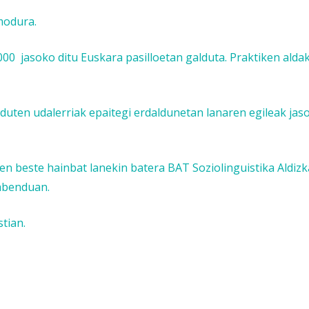
 modura.
000 jasoko ditu
Euskara pasilloetan galduta. Praktiken alda
uten udalerriak epaitegi erdaldunetan
lanaren egileak jas
 beste hainbat lanekin batera BAT Soziolinguistika Aldizk
abenduan.
tian.