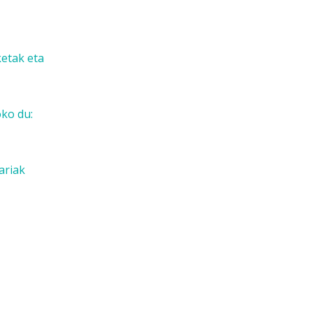
ketak eta
oko du:
ariak