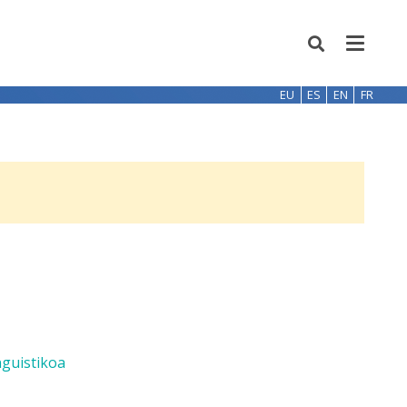
EU
ES
EN
FR
nguistikoa