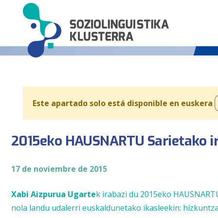
Este apartado solo está disponible en euskera
2015eko HAUSNARTU Sarietako i
17 de noviembre de 2015
Xabi Aizpurua Ugarte
k irabazi du 2015eko HAUSNARTU 
nola landu udalerri euskaldunetako ikasleekin: hizkuntz