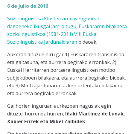
6 de julio de 2016
Soziolinguistika Klusterraren webgunean
dagoeneko ikusgai jarri ditugu,
Euskararen bilakaera
soziolinguistikoa (1981-2011) VIII Euskal
Soziolinguistika Jardunaldiaren
bideoak.
Aukeran dituzue hiru gai: 1) Euskararen transmisioa
eta gaitasuna, eta aurrera begirako erronkak, 2)
Euskal Herritarren portaera linguistiken motibo
subjektiboen bilakaera, eta aurrera begirako bideak,
eta 3) Mintzajardunaren azken urteotako bilakaera,
eta aurrera begirako erronkak.
Gai horien inguruan aurkezpen nagusiak egin
dituzte. hurrenez hurren,
Iñaki Martinez de Lunak,
Xabier Erizek eta Mikel Zalbidek
.