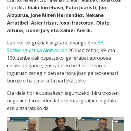
Eta horiei erantzuna eman dieten adituak honakoak
izan dira:
Iñaki Iurrebaso, Patxi Juaristi, Jon
Aizpurua, Jone Miren Hernandez, Nekane
Arratibel, Asier Irizar, Joxpi Irastorza, Olatz
Altuna, Lionel Joly eta Xabier Aierdi.
Lan horiek guztiak argitara emango dira
BAT
Soziolinguistika Aldizkarian
2016an zehar, 99. eta
100. zenbakiak ospatzeko; gai erabat aproposa
delakoan gaude, euskararen biziberritzearen
inguruan zer egin den eta nora joan gaitezkeenari
buruzko hausnarketa partekatzeko.
Eta ideia horiek zabaltzen laguntzeko, hiru txosten
nagusien hirueledun laburpen-argitalpen digitala
ere plazaratuko da.