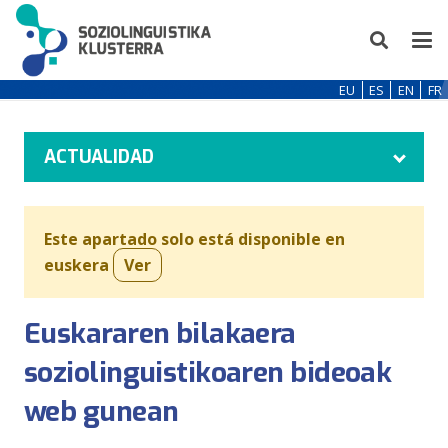
EU
ES
EN
FR
ACTUALIDAD
Este apartado solo está disponible en
euskera
Ver
Euskararen bilakaera
soziolinguistikoaren bideoak
web gunean