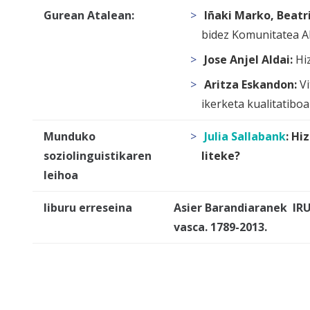
Gurean Atalean:
Iñaki Marko, Beatr
bidez Komunitatea A
Jose Anjel Aldai:
Hi
Aritza Eskandon:
V
ikerketa kualitatibo
Munduko
Julia Sallabank
:
Hiz
soziolinguistikaren
liteke?
leihoa
liburu erreseina
Asier Barandiaran
ek IRU
vasca. 1789-2013
.