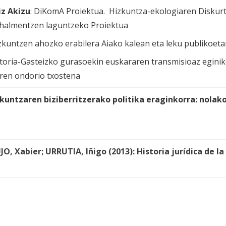
iz Akizu
:
DiKomA Proiektua. Hizkuntza-ekologiaren Diskur
halmentzen laguntzeko Proiektua
zkuntzen ahozko erabilera Aiako kalean eta leku publikoet
itoria-Gasteizko gurasoekin euskararen transmisioaz egini
aren ondorio txostena
kuntzaren biziberritzerako politika eraginkorra: nolak
JO, Xabier; URRUTIA, Iñigo (2013):
Historia
jurídica de l