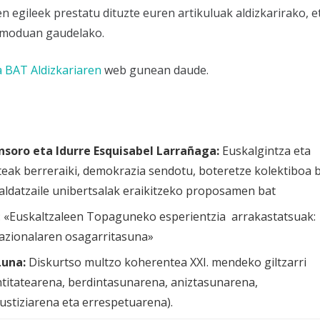
 egileek prestatu dituzte euren artikuluak aldizkarirako, e
 moduan gaudelako.
 BAT Aldizkariaren
web gunean daude.
nsoro eta Idurre Esquisabel Larrañaga:
Euskalgintza eta
teak berreraiki, demokrazia sendotu, boteretze kolektiboa 
raldatzaile unibertsalak eraikitzeko proposamen bat
:
«Euskaltzaleen Topaguneko esperientzia arrakastatsuak:
nazionalaren osagarritasuna»
Luna:
Diskurtso multzo koherentea XXI. mendeko giltzarri
entitatearena, berdintasunarena, aniztasunarena,
ustiziarena eta errespetuarena).