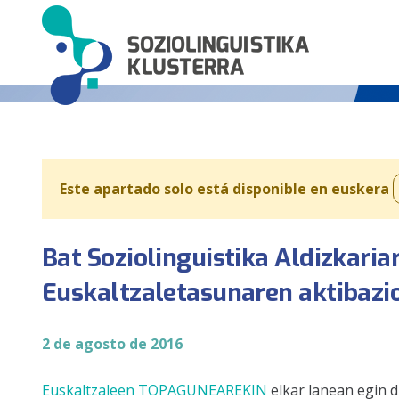
Este apartado solo está disponible en euskera
Bat Soziolinguistika Aldizkaria
Euskaltzaletasunaren aktibazi
2 de agosto de 2016
Euskaltzaleen TOPAGUNEAREKIN
elkar lanean egin d