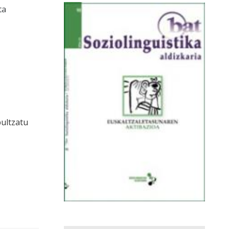
ta
bultzatu