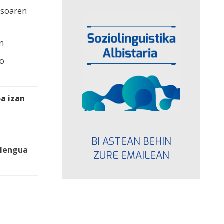
tsoaren
an
ko
oa izan
BI ASTEAN BEHIN
a lengua
ZURE EMAILEAN