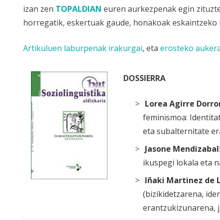
izan zen
TOPALDIAN
euren aurkezpenak egin zituzten
horregatik, eskertuak gaude, honakoak eskaintzeko
Artikuluen laburpenak irakurgai
, eta
erosteko aukera
DOSSIERRA
Lorea Agirre Dorro
feminismoa: Identita
eta subalternitate e
Jasone Mendizabal
ikuspegi lokala eta 
Iñaki Martinez de 
(bizikidetzarena, id
erantzukizunarena, j