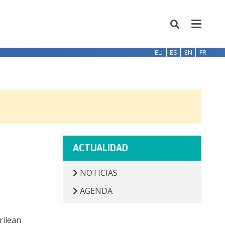
EU
ES
EN
FR
ACTUALIDAD
NOTICIAS
AGENDA
rilean