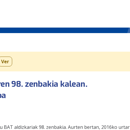
Ver
ren 98. zenbakia kalean.
oa
u BAT aldizkariak 98. zenbakia. Aurten bertan, 2016ko urtar