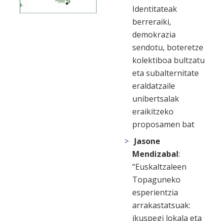
Identitateak
berreraiki,
demokrazia
sendotu, boteretze
kolektiboa bultzatu
eta subalternitate
eraldatzaile
unibertsalak
eraikitzeko
proposamen bat
Jasone
Mendizabal
:
“Euskaltzaleen
Topaguneko
esperientzia
arrakastatsuak:
ikuspegi lokala eta