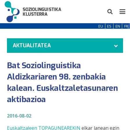
EU
ES
EN
FR
AKTUALITATEA
Bat Soziolinguistika
Aldizkariaren 98. zenbakia
kalean. Euskaltzaletasunaren
aktibazioa
2016-08-02
Euskaltzaleen TOPAGUNEAREKIN
elkar lanean egin