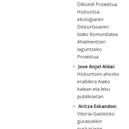
DiKomA Proiektua.
Hizkuntza-
ekologiaren
Diskurtsoaren
bidez Komunitatea
Ahalmentzen
laguntzeko
Proiektua
Jose Anjel Aldai:
Hizkuntzen ahozko
erabilera Aiako
kalean eta leku
publikoetan
Aritza Eskandon:
Vitoria-Gasteizko
gurasoekin
euskararen