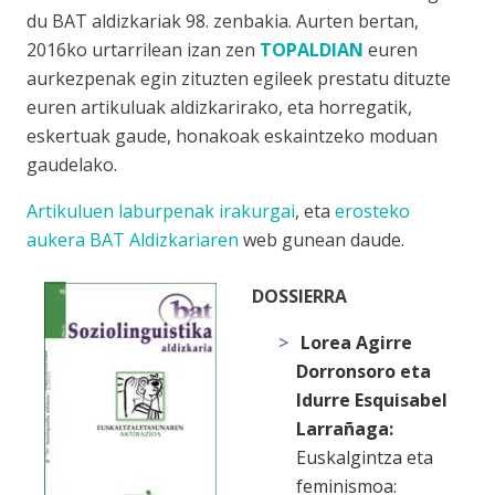
du BAT aldizkariak 98. zenbakia. Aurten bertan,
2016ko urtarrilean izan zen
TOPALDIAN
euren
aurkezpenak egin zituzten egileek prestatu dituzte
euren artikuluak aldizkarirako, eta horregatik,
eskertuak gaude, honakoak eskaintzeko moduan
gaudelako.
Artikuluen laburpenak irakurgai
, eta
erosteko
aukera BAT Aldizkariaren
web gunean daude.
DOSSIERRA
Lorea Agirre
Dorronsoro eta
Idurre Esquisabel
Larrañaga:
Euskalgintza eta
feminismoa: