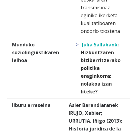
transmisioaz
eginiko ikerketa
kualitatiboaren
ondorio txostena
Munduko
Julia Sallabank
:
soziolinguistikaren
Hizkuntzaren
leihoa
biziberritzerako
politika
eraginkorra:
nolakoa izan
liteke?
liburu erreseina
Asier Barandiaran
ek
IRUJO, Xabier;
URRUTIA, Iñigo (2013):
Historia
jurídica de la