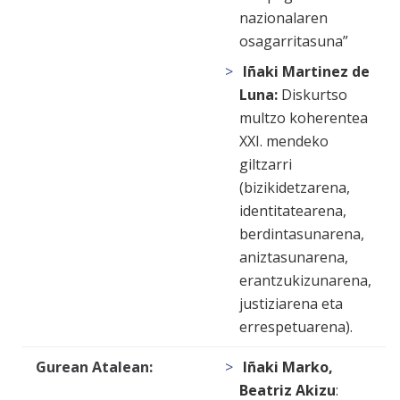
nazionalaren
osagarritasuna”
Iñaki Martinez de
Luna:
Diskurtso
multzo koherentea
XXI. mendeko
giltzarri
(bizikidetzarena,
identitatearena,
berdintasunarena,
aniztasunarena,
erantzukizunarena,
justiziarena eta
errespetuarena).
Gurean Atalean:
Iñaki Marko,
Beatriz Akizu
: