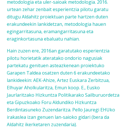
metodologia
eta
uler-saioak
metodologia
. 2016.
urtean zehar zenbait esperientzia pilotu garatu
ditugu Aldahitz proiektuan parte hartzen duten
erakundeekin lankidetzan, metodologia hauen
egingarritasuna, eramangarritasuna eta
eraginkortasuna ebaluatu nahian.
Hain zuzen ere, 2016an garatutako esperientzia
pilotu horietatik ateratako ondorio nagusiak
partekatu genituen asteazkenean proiektuko
Garapen Taldea osatzen duten 6 erakundeetako
lankideekin: AEK-Ahize, Artez Euskara Zerbitzua,
Elhuyar Aholkularitza, Emun koop. E., Eusko
Jaurlaritzako Hizkuntza Politikarako Sailburuordetza
eta Gipuzkoako Foru Aldundiko Hizkuntza
Berdintasuneko Zuzendaritza. Pello Jauregi EHUko
irakaslea izan genuen lan-saioko gidari (bera da
Aldahitz ikerketaren zuzendaria).