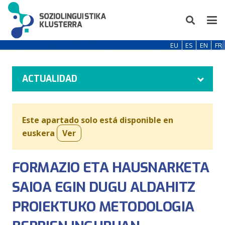
EU
ES
EN
FR
ACTUALIDAD
Este apartado solo está disponible en
euskera
Ver
FORMAZIO ETA HAUSNARKETA
SAIOA EGIN DUGU ALDAHITZ
PROIEKTUKO METODOLOGIA