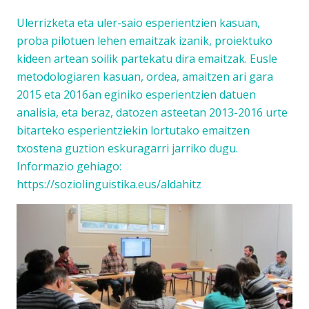
Ulerrizketa
eta
uler-saio
esperientzien kasuan,
proba pilotuen lehen emaitzak izanik, proiektuko
kideen artean soilik partekatu dira emaitzak.
Eusle
metodologia
ren kasuan, ordea, amaitzen ari gara
2015 eta 2016an eginiko esperientzien datuen
analisia, eta beraz, datozen asteetan 2013-2016 urte
bitarteko esperientziekin lortutako emaitzen
txostena guztion eskuragarri jarriko dugu.
Informazio gehiago:
https://soziolinguistika.eus/aldahitz