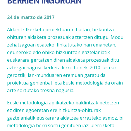
BERRIEN INGURUAN
24 de marzo de 2017
Aldahitz Ikerketa proiektuaren baitan, hizkuntza-
ohituren aldaketa prozesuak aztertzen ditugu. Modu
zehatzagoan esateko, finkatutako harremanetan,
eguneroko edo ohiko hizkuntzan gaztelaniatik
euskarara gertatzen diren aldaketa prozesuak ditu
aztergai nagusi ikerketa lerro honek. 2010. urteaz
geroztik, lan-munduaren eremuan garatu da
proiektua gehienbat, eta
Eusle metodologia
da orain
arte sortutako tresna nagusia.
Eusle metodologia
aplikatzeko baldintzak betetzen
ez diren egoeretan ere hizkuntza-ohiturak
gaztelaniatik euskarara aldatzea errazteko asmoz, bi
metodologia berri sortu genituen iaz:
ulerrizketa