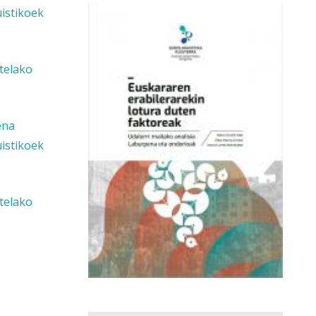
uistikoek
stelako
ena
uistikoek
stelako