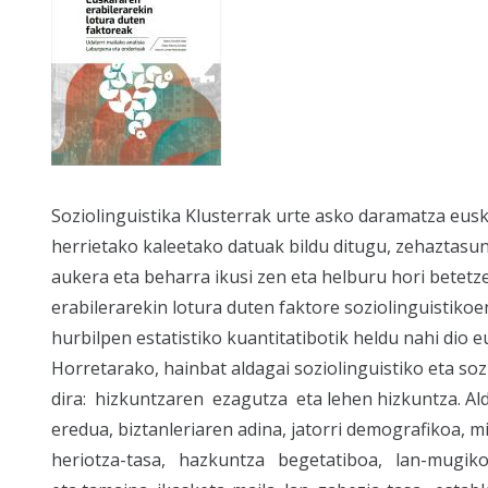
Soziolinguistika Klusterrak urte asko daramatza eus
herrietako kaleetako datuak bildu ditugu, zehaztasu
aukera eta beharra ikusi zen eta helburu hori betet
erabilerarekin lotura duten faktore soziolinguistiko
hurbilpen estatistiko kuantitatibotik heldu nahi dio e
Horretarako, hainbat aldagai soziolinguistiko eta so
dira: hizkuntzaren ezagutza eta lehen hizkuntza. Al
eredua, biztanleriaren adina, jatorri demografikoa, 
heriotza-tasa, hazkuntza begetatiboa, lan-mugikor