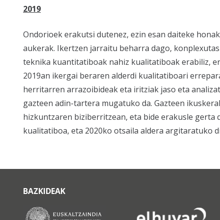
2019
Ondorioek erakutsi dutenez, ezin esan daiteke honako
aukerak. Ikertzen jarraitu beharra dago, konplexutas
teknika kuantitatiboak nahiz kualitatiboak erabiliz, e
2019an ikergai beraren alderdi kualitatiboari errepa
herritarren arrazoibideak eta iritziak jaso eta anali
gazteen adin-tartera mugatuko da. Gazteen ikuskerak
hizkuntzaren biziberritzean, eta bide erakusle gerta
kualitatiboa, eta 2020ko otsaila aldera argitaratuko d
BAZKIDEAK