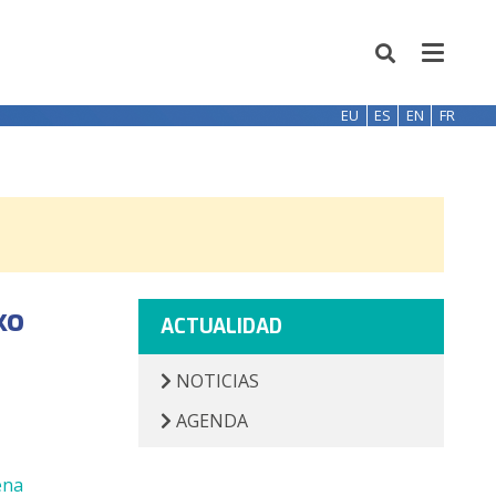
EU
ES
EN
FR
ko
ACTUALIDAD
NOTICIAS
AGENDA
ena