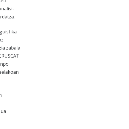
tsi
nalisi-
rdatza.
guistika
az
zia zabala
a CRUSCAT
kanpo
keelakoan
n
sua