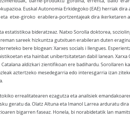
blezimenduak, barne-produktu gordina, errenta, balio eran
kupazioa. Euskal Autonomia Erkidegoko (EAE) herriak dira a
eta etxe-giroko erabilera-portzentajeak dira ikerketaren a
ta estatistikoa bideratzeaz. Natxo Sorolla doktorea, soziolin
rreman sareek hizkuntza gutxituen erabileran duten eragin
terneteko bere blogean: Xarxes socials i llengues. Esperient
guistikoetan eta hainbat unibertsitatetan dabil lanean. Xarx
ca Catalana aldizkari zientifikoan ere badihardu. Sorollaren 
razleak aztertzeko mesedegarria edo interesgarria izan zite
a.
a, tokiko errealitatearen ezagutza eta analisiek emandakoare
esku geratu da. Olatz Altuna eta Imanol Larrea arduratu dira
ioaren bigarren faseaz. Honela, bi norabidetatik lan mamit