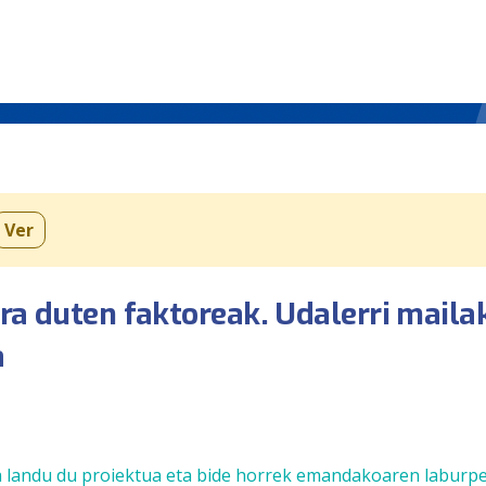
Ver
ura duten faktoreak. Udalerri maila
a
ona landu du proiektua eta bide horrek emandakoaren laburp