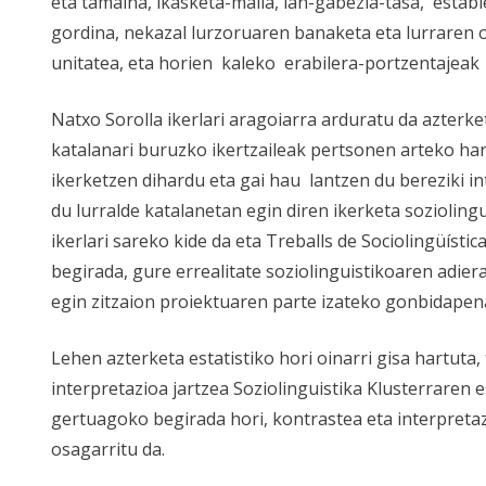
eta tamaina, ikasketa-maila, lan-gabezia-tasa, esta
gordina, nekazal lurzoruaren banaketa eta lurraren o
unitatea, eta horien kaleko erabilera-portzentajeak 
Natxo Sorolla ikerlari aragoiarra arduratu da azterke
katalanari buruzko ikertzaileak pertsonen arteko ha
ikerketzen dihardu eta gai hau lantzen du bereziki in
du lurralde katalanetan egin diren ikerketa soziolin
ikerlari sareko kide da eta Treballs de Sociolingüísti
begirada, gure errealitate soziolinguistikoaren adie
egin zitzaion proiektuaren parte izateko gonbidapen
Lehen azterketa estatistiko hori oinarri gisa hartut
interpretazioa jartzea Soziolinguistika Klusterraren 
gertuagoko begirada hori, kontrastea eta interpretaz
osagarritu da.