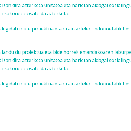
 izan dira azterketa unitatea eta horietan aldagai sozioling
an sakonduz osatu da azterketa.
iek gidatu dute proiektua eta orain arteko ondorioetatik be
ona landu du proiektua eta bide horrek emandakoaren laburp
 izan dira azterketa unitatea eta horietan aldagai sozioling
an sakonduz osatu da azterketa.
iek gidatu dute proiektua eta orain arteko ondorioetatik be