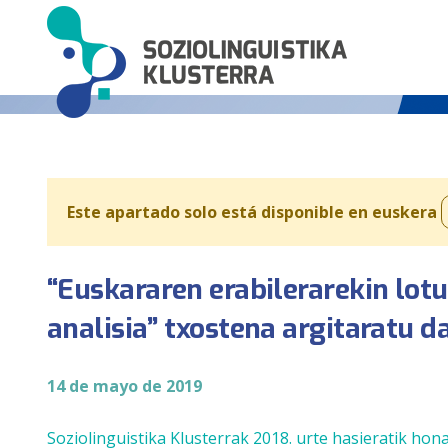
Este apartado solo está disponible en euskera
“Euskararen erabilerarekin lot
analisia” txostena argitaratu d
14 de mayo de 2019
Soziolinguistika Klusterrak 2018. urte hasieratik h