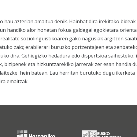
 hau azterlan amaitua denik. Hainbat dira irekitako bideak
un handiko alor honetan fokua galdegai egokietara orientat
rrealitate soziolinguistikoaren gako nagusiak argitzen saiatu
ratuko zaio; erabilerari buruzko portzentajeen eta zenbatek
zatuko dira. Gehiegizko hedadura edo dispertsioa saihesteko, 
, bizipenek eta hizkuntzarekiko jarrerak zer esan handia d
 daitezke, hein batean. Lau herritan burutuko dugu ikerketa
ira emaitzak.