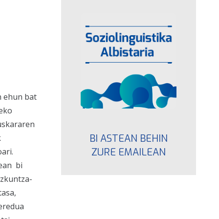
n ehun bat
zeko
Euskararen
BI ASTEAN BEHIN
k
ZURE EMAILEAN
ari.
tean bi
ezkuntza-
tasa,
 eredua