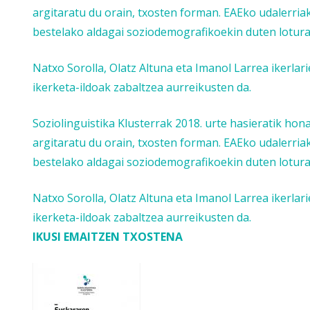
argitaratu du orain, txosten forman. EAEko udalerriak
bestelako aldagai soziodemografikoekin duten lotur
Natxo Sorolla, Olatz Altuna eta Imanol Larrea ikerlar
ikerketa-ildoak zabaltzea aurreikusten da.
Soziolinguistika Klusterrak 2018. urte hasieratik h
argitaratu du orain, txosten forman. EAEko udalerriak
bestelako aldagai soziodemografikoekin duten lotur
Natxo Sorolla, Olatz Altuna eta Imanol Larrea ikerlar
ikerketa-ildoak zabaltzea aurreikusten da.
IKUSI EMAITZEN TXOSTENA