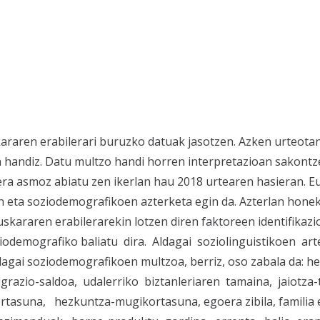
kararen erabilerari buruzko datuak jasotzen. Azken urteota
n handiz. Datu multzo handi horren interpretazioan sakont
zera asmoz abiatu zen ikerlan hau 2018 urtearen hasieran. 
en eta soziodemografikoen azterketa egin da. Azterlan hone
uskararen erabilerarekin lotzen diren faktoreen identifikazio
ziodemografiko baliatu dira. Aldagai soziolinguistikoen ar
dagai soziodemografikoen multzoa, berriz, oso zabala da: h
migrazio-saldoa, udalerriko biztanleriaren tamaina, jaiotza-
tasuna, hezkuntza-mugikortasuna, egoera zibila, familia