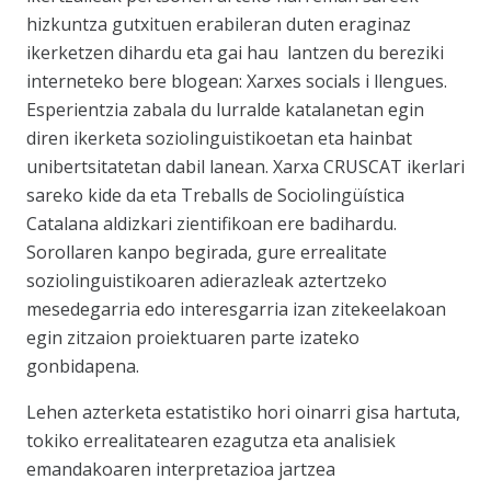
hizkuntza gutxituen erabileran duten eraginaz
ikerketzen dihardu eta gai hau lantzen du bereziki
interneteko bere blogean: Xarxes socials i llengues.
Esperientzia zabala du lurralde katalanetan egin
diren ikerketa soziolinguistikoetan eta hainbat
unibertsitatetan dabil lanean. Xarxa CRUSCAT ikerlari
sareko kide da eta Treballs de Sociolingüística
Catalana aldizkari zientifikoan ere badihardu.
Sorollaren kanpo begirada, gure errealitate
soziolinguistikoaren adierazleak aztertzeko
mesedegarria edo interesgarria izan zitekeelakoan
egin zitzaion proiektuaren parte izateko
gonbidapena.
Lehen azterketa estatistiko hori oinarri gisa hartuta,
tokiko errealitatearen ezagutza eta analisiek
emandakoaren interpretazioa jartzea