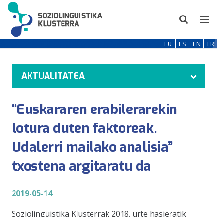
EU
ES
EN
FR
AKTUALITATEA
“Euskararen erabilerarekin
lotura duten faktoreak.
Udalerri mailako analisia”
txostena argitaratu da
2019-05-14
Soziolinguistika Klusterrak 2018. urte hasieratik