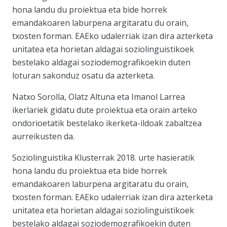
hona landu du proiektua eta bide horrek
emandakoaren laburpena argitaratu du orain,
txosten forman. EAEko udalerriak izan dira azterketa
unitatea eta horietan aldagai soziolinguistikoek
bestelako aldagai soziodemografikoekin duten
loturan sakonduz osatu da azterketa.
Natxo Sorolla, Olatz Altuna eta Imanol Larrea
ikerlariek gidatu dute proiektua eta orain arteko
ondorioetatik bestelako ikerketa-ildoak zabaltzea
aurreikusten da.
Soziolinguistika Klusterrak 2018. urte hasieratik
hona landu du proiektua eta bide horrek
emandakoaren laburpena argitaratu du orain,
txosten forman. EAEko udalerriak izan dira azterketa
unitatea eta horietan aldagai soziolinguistikoek
bestelako aldagai soziodemografikoekin duten