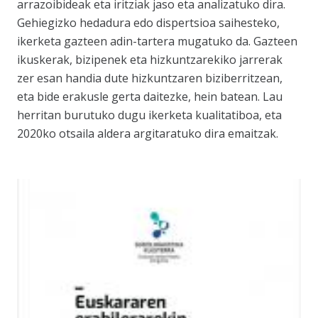
arrazoibideak eta iritziak jaso eta analizatuko dira.
Gehiegizko hedadura edo dispertsioa saihesteko,
ikerketa gazteen adin-tartera mugatuko da. Gazteen
ikuskerak, bizipenek eta hizkuntzarekiko jarrerak
zer esan handia dute hizkuntzaren biziberritzean,
eta bide erakusle gerta daitezke, hein batean. Lau
herritan burutuko dugu ikerketa kualitatiboa, eta
2020ko otsaila aldera argitaratuko dira emaitzak.