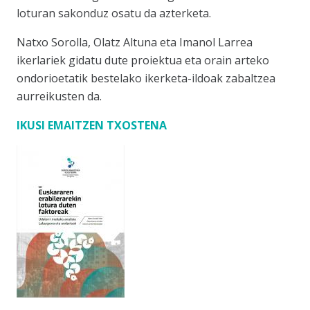
loturan sakonduz osatu da azterketa.
Natxo Sorolla, Olatz Altuna eta Imanol Larrea
ikerlariek gidatu dute proiektua eta orain arteko
ondorioetatik bestelako ikerketa-ildoak zabaltzea
aurreikusten da.
IKUSI EMAITZEN TXOSTENA