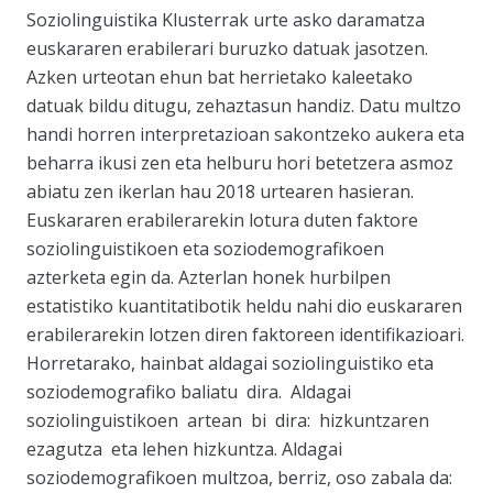
Soziolinguistika Klusterrak urte asko daramatza
euskararen erabilerari buruzko datuak jasotzen.
Azken urteotan ehun bat herrietako kaleetako
datuak bildu ditugu, zehaztasun handiz. Datu multzo
handi horren interpretazioan sakontzeko aukera eta
beharra ikusi zen eta helburu hori betetzera asmoz
abiatu zen ikerlan hau 2018 urtearen hasieran.
Euskararen erabilerarekin lotura duten faktore
soziolinguistikoen eta soziodemografikoen
azterketa egin da. Azterlan honek hurbilpen
estatistiko kuantitatibotik heldu nahi dio euskararen
erabilerarekin lotzen diren faktoreen identifikazioari.
Horretarako, hainbat aldagai soziolinguistiko eta
soziodemografiko baliatu dira. Aldagai
soziolinguistikoen artean bi dira: hizkuntzaren
ezagutza eta lehen hizkuntza. Aldagai
soziodemografikoen multzoa, berriz, oso zabala da: