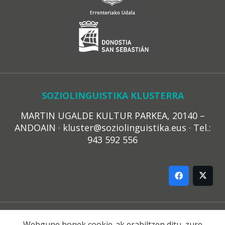
SOZIOLINGUISTIKA KLUSTERRA
MARTIN UGALDE KULTUR PARKEA, 20140 –
ANDOAIN · kluster@soziolinguistika.eus · Tel.:
943 592 556
LEGE OHARRA
Webgune honek cookie-ak erabiltzen ditu, zure
PRIBATUTASUN POLITIKA