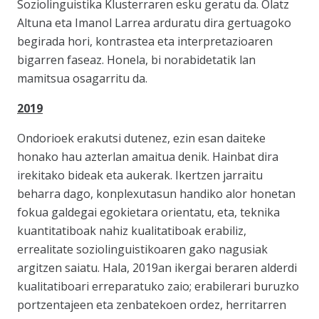
Soziolinguistika Klusterraren esku geratu da. Olatz
Altuna eta Imanol Larrea arduratu dira gertuagoko
begirada hori, kontrastea eta interpretazioaren
bigarren faseaz. Honela, bi norabidetatik lan
mamitsua osagarritu da.
2019
Ondorioek erakutsi dutenez, ezin esan daiteke
honako hau azterlan amaitua denik. Hainbat dira
irekitako bideak eta aukerak. Ikertzen jarraitu
beharra dago, konplexutasun handiko alor honetan
fokua galdegai egokietara orientatu, eta, teknika
kuantitatiboak nahiz kualitatiboak erabiliz,
errealitate soziolinguistikoaren gako nagusiak
argitzen saiatu. Hala, 2019an ikergai beraren alderdi
kualitatiboari erreparatuko zaio; erabilerari buruzko
portzentajeen eta zenbatekoen ordez, herritarren