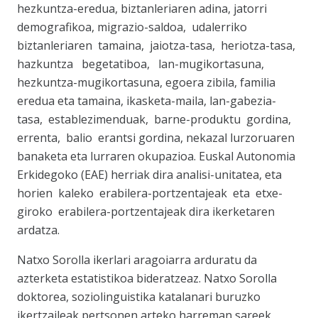
hezkuntza-eredua, biztanleriaren adina, jatorri
demografikoa, migrazio-saldoa, udalerriko
biztanleriaren tamaina, jaiotza-tasa, heriotza-tasa,
hazkuntza begetatiboa, lan-mugikortasuna,
hezkuntza-mugikortasuna, egoera zibila, familia
eredua eta tamaina, ikasketa-maila, lan-gabezia-
tasa, establezimenduak, barne-produktu gordina,
errenta, balio erantsi gordina, nekazal lurzoruaren
banaketa eta lurraren okupazioa. Euskal Autonomia
Erkidegoko (EAE) herriak dira analisi-unitatea, eta
horien kaleko erabilera-portzentajeak eta etxe-
giroko erabilera-portzentajeak dira ikerketaren
ardatza.
Natxo Sorolla ikerlari aragoiarra arduratu da
azterketa estatistikoa bideratzeaz. Natxo Sorolla
doktorea, soziolinguistika katalanari buruzko
ikertzaileak pertsonen arteko harreman sareek