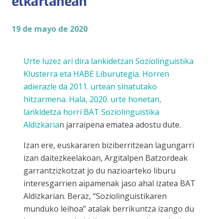
elkarlanean
19 de mayo de 2020
Urte luzez ari dira lankidetzan Soziolinguistika
Klusterra eta
HABE Liburutegia
. Horren
adierazle da 2011. urtean sinatutako
hitzarmena. Hala, 2020. urte honetan,
lankidetza horri
BAT Soziolinguistika
Aldizkaria
n jarraipena ematea adostu dute.
Izan ere, euskararen biziberritzean lagungarri
izan daitezkeelakoan, Argitalpen Batzordeak
garrantzizkotzat jo du nazioarteko liburu
interesgarrien aipamenak jaso ahal izatea BAT
Aldizkarian. Beraz, “Soziolinguistikaren
munduko leihoa” atalak berrikuntza izango du