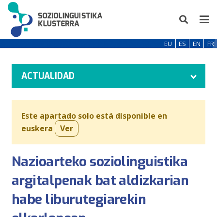
EU
ES
EN
FR
ACTUALIDAD
Este apartado solo está disponible en
euskera
Ver
Nazioarteko soziolinguistika
argitalpenak bat aldizkarian
habe liburutegiarekin