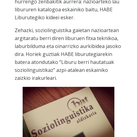
hurrengo zenbakitik aurrera: nazioarteko lau
libururen katalogoa eskainiko baitu, HABE
Liburutegiko kideei esker.
Zehazki, soziolinguistika gaietan nazioartean
argitaratu berri diren liburuen fitxa teknikoa,
laburbilduma eta oinarrizko aurkibidea jasoko
dira. Horiek guztiak HABE liburutegiarekin
batera atondutako “Liburu berri hautatuak
soziolinguistikaz” azpi-atalean eskainiko
zaizkio irakurleari.