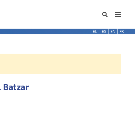
EU
ES
EN
FR
. Batzar