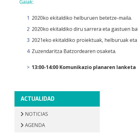
Gaiak:
2020ko ekitaldiko helburuen betetze-maila.
2020ko ekitaldiko diru sarrera eta gastuen ba
2021eko ekitaldiko proiektuak, helburuak eta
Zuzendaritza Batzordearen osaketa.
13:00-14:00 Komunikazio planaren lanketa
ACTUALIDAD
NOTICIAS
AGENDA