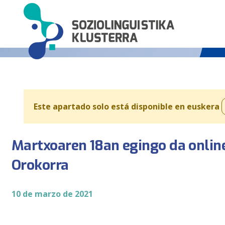
Este apartado solo está disponible en euskera
Martxoaren 18an egingo da online
Orokorra
10 de marzo de 2021