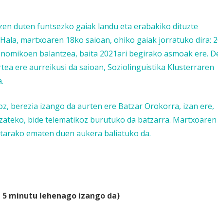
en duten funtsezko gaiak landu eta erabakiko dituzte
. Hala, martxoaren 18ko saioan, ohiko gaiak jorratuko dira: 
onomikoen balantzea, baita 2021ari begirako asmoak ere. D
ea ere aurreikusi da saioan, Soziolinguistika Klusterraren
.
 berezia izango da aurten ere Batzar Orokorra, izan ere,
 izateko, bide telematikoz burutuko da batzarra. Martxoaren
etarako ematen duen aukera baliatuko da.
a 5 minutu lehenago izango da)