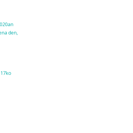
2020an
ena den,
 17ko