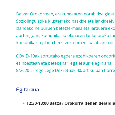
Batzar Orokorrean, erakundearen norabidea gidatz
Soziolinguistika Klusterreko bazkide eta lankideek
izandako helburuen betetze-maila eta jarduera ek
aurtengoan, komunikazio planaren lanketarako tart
komunikazio plana berritzeko prozesua abian baita
COVID-19ak sortutako egoera ezohikoaren ondorioz,
ezinbestean eta betebehar legalei aurre egin ahal
8/2020 Errege Lege Dekretuak 40. artikuluan horr
Egitaraua
12:30-13:00 Batzar Orokorra
(lehen deialdi