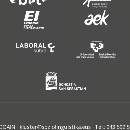
N · kluster@soziolinguistika.eus · Tel.: 943 592 