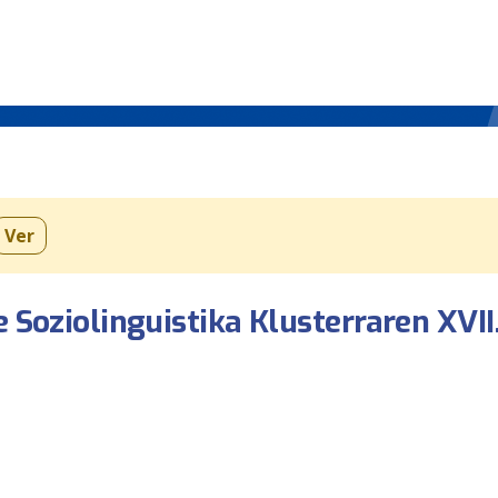
Ver
 Soziolinguistika Klusterraren XVII