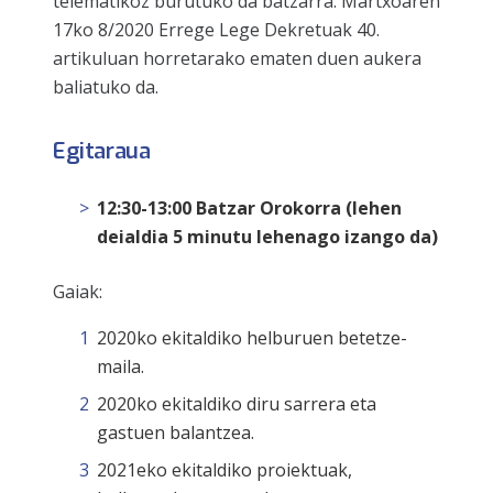
telematikoz burutuko da batzarra. Martxoaren
17ko 8/2020 Errege Lege Dekretuak 40.
artikuluan horretarako ematen duen aukera
baliatuko da.
Egitaraua
12:30-13:00 Batzar Orokorra
(lehen
deialdia 5 minutu lehenago izango da)
Gaiak:
2020ko ekitaldiko helburuen betetze-
maila.
2020ko ekitaldiko diru sarrera eta
gastuen balantzea.
2021eko ekitaldiko proiektuak,