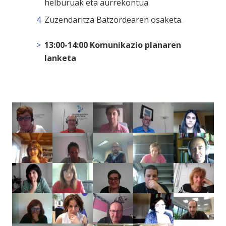
helburuak eta aurrekontua.
Zuzendaritza Batzordearen osaketa.
13:00-14:00 Komunikazio planaren
lanketa