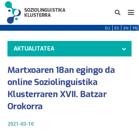
EU
ES
EN
FR
AKTUALITATEA
Martxoaren 18an egingo da
online Soziolinguistika
Klusterraren XVII. Batzar
Orokorra
2021-03-10