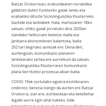
Batzar Orokorrean, erakundearen norabidea
gidatzen duten funtsezko gaiak landu eta
erabakiko dituzte Soziolinguistika Klusterreko
bazkide eta lankideek. Hala, martxoaren 18ko
saioan, ohiko gaiak jorratuko dira: 2020an
izandako helburuen betetze-maila eta
jarduera ekonomikoen balantzea, baita
2021ari begirako asmoak ere. Dena den,
aurtengoan, komunikazio planaren
lanketarako tartea ere aurreikusi da saioan,
Soziolinguistika Klusterraren komunikazio
plana berritzeko prozesua abian baita.
COVID-19ak sortutako egoera ezohikoaren
ondorioz, berezia izango da aurten ere Batzar
Orokorra, izan ere, ezinbestean eta betebehar
legalei aurre egin ahal izateko, bide