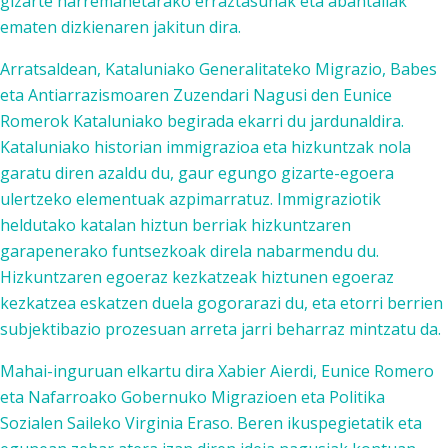
gizarte harremanetarako erraztasunak eta abantailak
ematen dizkienaren jakitun dira.
Arratsaldean, Kataluniako Generalitateko Migrazio, Babes
eta Antiarrazismoaren Zuzendari Nagusi den Eunice
Romerok Kataluniako begirada ekarri du jardunaldira.
Kataluniako historian immigrazioa eta hizkuntzak nola
garatu diren azaldu du, gaur egungo gizarte-egoera
ulertzeko elementuak azpimarratuz. Immigraziotik
heldutako katalan hiztun berriak hizkuntzaren
garapenerako funtsezkoak direla nabarmendu du.
Hizkuntzaren egoeraz kezkatzeak hiztunen egoeraz
kezkatzea eskatzen duela gogorarazi du, eta etorri berrien
subjektibazio prozesuan arreta jarri beharraz mintzatu da.
Mahai-inguruan elkartu dira Xabier Aierdi, Eunice Romero
eta Nafarroako Gobernuko Migrazioen eta Politika
Sozialen Saileko Virginia Eraso. Beren ikuspegietatik eta