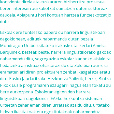
kontziente direla eta euskararen biziberritze prozesua
beren interesen aurkakotzat sumatzen duten sektoreak
daudela. Abiapuntu hori kontuan hartzea funtsezkotzat jo
dute.
Eskolak ere funtsezko papera du harrera linguistikoari
dagokionean, adituek nabarmendu duten bezala.
Mondragon Unibertsitateko irakasle eta ikerlari Amelia
Barquinek, besteak beste, harrera linguistikorako gakoak
nabarmendu ditu, segregazioa eskolaz kanpoko aisialdira
hedatzeko arriskuaz ohartarazi du eta Zaldibian aurrera
eramaten ari diren proiektuaren zenbat ikasgai azaleratu
ditu. Eusko Jaurlaritzako Hezkuntza Sailetik, berriz, Biotza
Pikok Eusle programaren ezaugarri nagusietan fokatu du
bere aurkezpena. Eskoletan egiten den harrera
linguistikoari dagokionez, EAEko hezkuntza sisteman
urteetan zehar eman diren urratsak azaldu ditu, urtetako
bidean ikasitakoak eta egokitutakoak nabarmenduz.