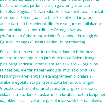
bertaratutakoei, jardunaldiaren gaiaren garrantzia
berretsiz. Segidan, Nafarroako Foru Komunitatean, Euskal
Autonomia Erkidegoan eta Ipar Euskal Herrian jatorri
atzerritarreko biztanleriak dituen ezaugarri eta bilakaera
demografikoak xehetu dituzte Orreaga Azcona
(Nafarroako Gobernua), Arkaitz Fullaondo (Ikuspegi) eta
Eguzki Urteagak (Euskal Herriko Unibertsitatea).
Euskal Herriko zenbait lurraldetan dagoen hizkuntza-
aniztasunaren inguruan jarri dute fokua Belen Uranga
(Soziolinguistika Klusterra) eta Xabier Aierdik (Begirune
Fundazioa). Aierdik nabarmendu du migrazio politikak
testuinguruaren arabera eta migranteen profilaren
arabera egokitu eta pertsonalizatu beharra. Urangak
Gipuzkoako hizkuntza-aniztasunaren argazki orokorra
eskaini du. Etorkinek euskararekin lotuta dituzten bizipenei
dagokienez, adierazi dute gaztelaniaz soilik bizi daitekeela