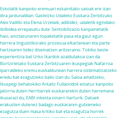
Eskolatik kanpoko eremuari eskainitako saioak ere izan
dira jardunaldian. Gasteizko Udaleko Euskara Zerbitzuko
Alex Vadillo eta Elena Urzelaik, adibidez, udaletik egindako
ibilbidea errepasatu dute. Sentsibilizazio kanpainetatik
hasi, aniztasunaren topaketatik pasa eta gaur egun
harrera linguistikorako prozesua elkarlanean eta parte
hartzearen bidez diseinatzen aritzeraino. Tokiko beste
esperientzia bat Urko Ikardok azaldutakoa izan da.
Bortzirietako Euskara Zerbitzuaren ikuspegiak Nafarroa
iparraldeko eremu euskaldunean harrera sistematizatzeko
eredu bat ezagutzeko balio izan du. Saioa amaitzeko,
Ikuspegi behatokiko Arkaitz Fullaondok estatuz kanpoko
jatorria duten herritarrek euskararekin duten harremana
ikusarazi du, EABI inkesta oinarri harturik. Datuek
erakusten dutenez badago euskararen gutxieneko
ezagutza duen masa kritiko bat eta ezagutza horrek