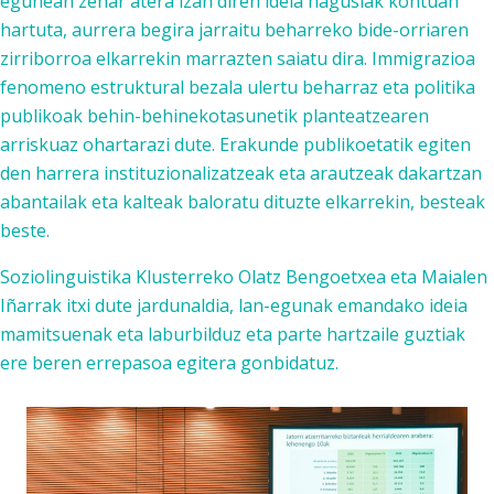
egunean zehar atera izan diren ideia nagusiak kontuan
hartuta, aurrera begira jarraitu beharreko bide-orriaren
zirriborroa elkarrekin marrazten saiatu dira. Immigrazioa
fenomeno estruktural bezala ulertu beharraz eta politika
publikoak behin-behinekotasunetik planteatzearen
arriskuaz ohartarazi dute. Erakunde publikoetatik egiten
den harrera instituzionalizatzeak eta arautzeak dakartzan
abantailak eta kalteak baloratu dituzte elkarrekin, besteak
beste.
Soziolinguistika Klusterreko Olatz Bengoetxea eta Maialen
Iñarrak itxi dute jardunaldia, lan-egunak emandako ideia
mamitsuenak eta laburbilduz eta parte hartzaile guztiak
ere beren errepasoa egitera gonbidatuz.