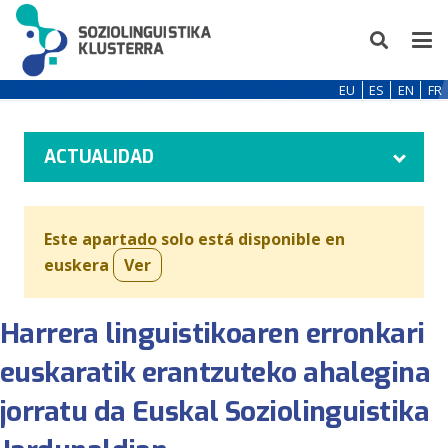
EU
ES
EN
FR
ACTUALIDAD
Este apartado solo está disponible en
euskera
Ver
Harrera linguistikoaren erronkari
euskaratik erantzuteko ahalegina
jorratu da Euskal Soziolinguistika