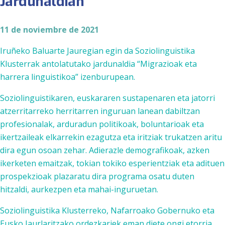
Jardunaldian
11 de noviembre de 2021
Iruñeko Baluarte Jauregian egin da Soziolinguistika
Klusterrak antolatutako jardunaldia “Migrazioak eta
harrera linguistikoa” izenburupean.
Soziolinguistikaren, euskararen sustapenaren eta jatorri
atzerritarreko herritarren inguruan lanean dabiltzan
profesionalak, arduradun politikoak, boluntarioak eta
ikertzaileak elkarrekin ezagutza eta iritziak trukatzen aritu
dira egun osoan zehar. Adierazle demografikoak, azken
ikerketen emaitzak, tokian tokiko esperientziak eta adituen
prospekzioak plazaratu dira programa osatu duten
hitzaldi, aurkezpen eta mahai-inguruetan.
Soziolinguistika Klusterreko, Nafarroako Gobernuko eta
Eusko Jaurlaritzako ordezkariek eman diete ongi etorria