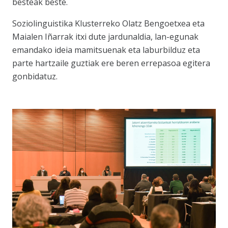
besteak beste.
Soziolinguistika Klusterreko Olatz Bengoetxea eta
Maialen Iñarrak itxi dute jardunaldia, lan-egunak
emandako ideia mamitsuenak eta laburbilduz eta
parte hartzaile guztiak ere beren errepasoa egitera
gonbidatuz.