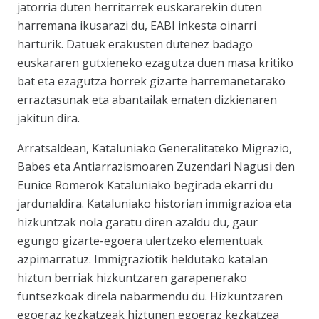
jatorria duten herritarrek euskararekin duten
harremana ikusarazi du, EABI inkesta oinarri
harturik. Datuek erakusten dutenez badago
euskararen gutxieneko ezagutza duen masa kritiko
bat eta ezagutza horrek gizarte harremanetarako
erraztasunak eta abantailak ematen dizkienaren
jakitun dira.
Arratsaldean, Kataluniako Generalitateko Migrazio,
Babes eta Antiarrazismoaren Zuzendari Nagusi den
Eunice Romerok Kataluniako begirada ekarri du
jardunaldira. Kataluniako historian immigrazioa eta
hizkuntzak nola garatu diren azaldu du, gaur
egungo gizarte-egoera ulertzeko elementuak
azpimarratuz. Immigraziotik heldutako katalan
hiztun berriak hizkuntzaren garapenerako
funtsezkoak direla nabarmendu du. Hizkuntzaren
egoeraz kezkatzeak hiztunen egoeraz kezkatzea