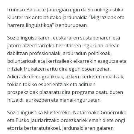
Iruñeko Baluarte Jauregian egin da Soziolinguistika
Klusterrak antolatutako jardunaldia “Migrazioak eta
harrera linguistikoa” izenburupean.
Soziolinguistikaren, euskararen sustapenaren eta
jatorri atzerritarreko herritarren inguruan lanean
dabiltzan profesionalak, arduradun politikoak,
boluntarioak eta ikertzaileak elkarrekin ezagutza eta
iritziak trukatzen aritu dira egun osoan zehar.
Adierazle demografikoak, azken ikerketen emaitzak,
tokian tokiko esperientziak eta adituen
prospekzioak plazaratu dira programa osatu duten
hitzaldi, aurkezpen eta mahai-inguruetan.
Soziolinguistika Klusterreko, Nafarroako Gobernuko
eta Eusko Jaurlaritzako ordezkariek eman diete ongi
etorria bertaratutakoei, jardunaldiaren gaiaren