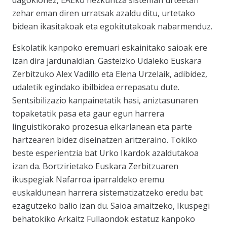
dagokionez, EAEko hezkuntza sisteman urteetan
zehar eman diren urratsak azaldu ditu, urtetako
bidean ikasitakoak eta egokitutakoak nabarmenduz.
Eskolatik kanpoko eremuari eskainitako saioak ere
izan dira jardunaldian. Gasteizko Udaleko Euskara
Zerbitzuko Alex Vadillo eta Elena Urzelaik, adibidez,
udaletik egindako ibilbidea errepasatu dute.
Sentsibilizazio kanpainetatik hasi, aniztasunaren
topaketatik pasa eta gaur egun harrera
linguistikorako prozesua elkarlanean eta parte
hartzearen bidez diseinatzen aritzeraino. Tokiko
beste esperientzia bat Urko Ikardok azaldutakoa
izan da. Bortzirietako Euskara Zerbitzuaren
ikuspegiak Nafarroa iparraldeko eremu
euskaldunean harrera sistematizatzeko eredu bat
ezagutzeko balio izan du. Saioa amaitzeko, Ikuspegi
behatokiko Arkaitz Fullaondok estatuz kanpoko