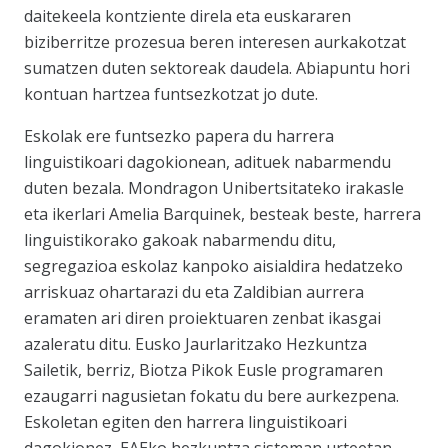
daitekeela kontziente direla eta euskararen
biziberritze prozesua beren interesen aurkakotzat
sumatzen duten sektoreak daudela. Abiapuntu hori
kontuan hartzea funtsezkotzat jo dute.
Eskolak ere funtsezko papera du harrera
linguistikoari dagokionean, adituek nabarmendu
duten bezala. Mondragon Unibertsitateko irakasle
eta ikerlari Amelia Barquinek, besteak beste, harrera
linguistikorako gakoak nabarmendu ditu,
segregazioa eskolaz kanpoko aisialdira hedatzeko
arriskuaz ohartarazi du eta Zaldibian aurrera
eramaten ari diren proiektuaren zenbat ikasgai
azaleratu ditu. Eusko Jaurlaritzako Hezkuntza
Sailetik, berriz, Biotza Pikok Eusle programaren
ezaugarri nagusietan fokatu du bere aurkezpena.
Eskoletan egiten den harrera linguistikoari