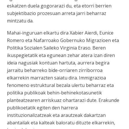
eskatzen duela gogorarazi du, eta etorri berrien
subjektibazio prozesuan arreta jarri beharraz
mintzatu da.
Mahai-inguruan elkartu dira Xabier Aierdi, Eunice
Romero eta Nafarroako Gobernuko Migrazioen eta
Politika Sozialen Saileko Virginia Eraso. Beren
ikuspegietatik eta egunean zehar atera izan diren
ideia nagusiak kontuan hartuta, aurrera begira
jarraitu beharreko bide-orriaren zirriborroa
elkarrekin marrazten saiatu dira. Immigrazioa
fenomeno estruktural bezala ulertu beharraz eta
politika publikoak behin-behinekotasunetik
planteatzearen arriskuaz ohartarazi dute. Erakunde
publikoetatik egiten den harrera
instituzionalizatzeak eta arautzeak dakartzan
abantailak eta kalteak baloratu dituzte elkarrekin,