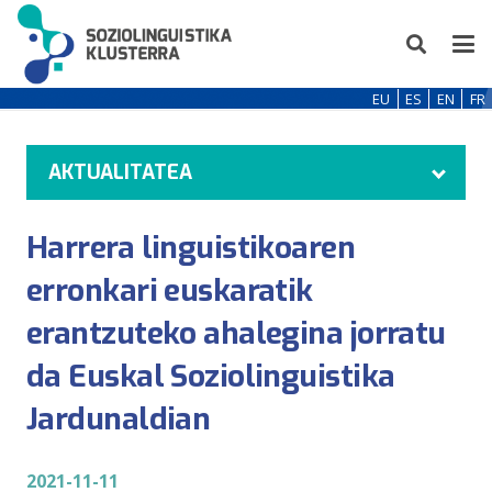
EU
ES
EN
FR
AKTUALITATEA
Harrera linguistikoaren
erronkari euskaratik
erantzuteko ahalegina jorratu
da Euskal Soziolinguistika
Jardunaldian
2021-11-11