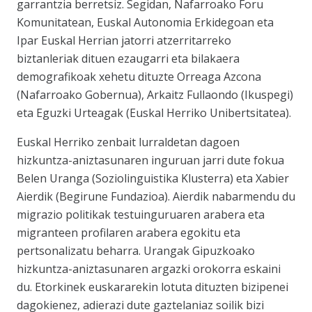
garrantzia berretsiz. Segidan, Nafarroako Foru
Komunitatean, Euskal Autonomia Erkidegoan eta
Ipar Euskal Herrian jatorri atzerritarreko
biztanleriak dituen ezaugarri eta bilakaera
demografikoak xehetu dituzte Orreaga Azcona
(Nafarroako Gobernua), Arkaitz Fullaondo (Ikuspegi)
eta Eguzki Urteagak (Euskal Herriko Unibertsitatea).
Euskal Herriko zenbait lurraldetan dagoen
hizkuntza-aniztasunaren inguruan jarri dute fokua
Belen Uranga (Soziolinguistika Klusterra) eta Xabier
Aierdik (Begirune Fundazioa). Aierdik nabarmendu du
migrazio politikak testuinguruaren arabera eta
migranteen profilaren arabera egokitu eta
pertsonalizatu beharra. Urangak Gipuzkoako
hizkuntza-aniztasunaren argazki orokorra eskaini
du. Etorkinek euskararekin lotuta dituzten bizipenei
dagokienez, adierazi dute gaztelaniaz soilik bizi