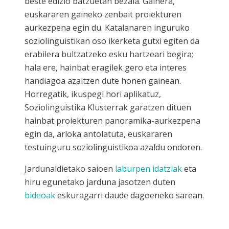
beste edizio batzuetan bezala. Gainera,
euskararen gaineko zenbait proiekturen
aurkezpena egin du. Katalanaren inguruko
soziolinguistikan oso ikerketa gutxi egiten da
erabilera bultzatzeko esku hartzeari begira;
hala ere, hainbat eragilek gero eta interes
handiagoa azaltzen dute honen gainean.
Horregatik, ikuspegi hori aplikatuz,
Soziolinguistika Klusterrak garatzen dituen
hainbat proiekturen panoramika-aurkezpena
egin da, arloka antolatuta, euskararen
testuinguru soziolinguistikoa azaldu ondoren.
Jardunaldietako saioen
laburpen idatziak
eta
hiru egunetako jarduna jasotzen duten
bideoak
eskuragarri daude dagoeneko sarean.