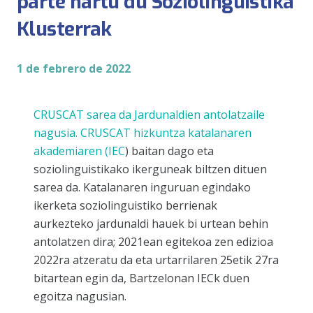
parte hartu du Soziolinguistika
Klusterrak
1 de febrero de 2022
CRUSCAT sarea
da Jardunaldien antolatzaile
nagusia. CRUSCAT hizkuntza katalanaren
akademiaren (
IEC
) baitan dago eta
soziolinguistikako ikerguneak biltzen dituen
sarea da. Katalanaren inguruan egindako
ikerketa soziolinguistiko berrienak
aurkezteko jardunaldi hauek bi urtean behin
antolatzen dira; 2021ean egitekoa zen edizioa
2022ra atzeratu da eta urtarrilaren 25etik 27ra
bitartean egin da, Bartzelonan IECk duen
egoitza nagusian.