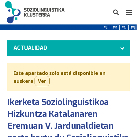
EU
ES
EN
FR
ACTUALIDAD
Este apartado solo está disponible en
euskera
Ver
Ikerketa Soziolinguistikoa
Hizkuntza Katalanaren
Eremuan V. Jardunaldietan