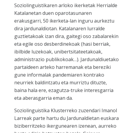
Soziolinguistikaren arloko ikerketak Herrialde
Katalanetan duen oparotasunaren
erakusgarri, 50 ikerketa-lan inguru aurkeztu
dira jardunaldiotan. Katalanaren lurralde
guztietakoak izan dira, gaitegi oso zabalarekin
eta egile oso desberdinekoak (hasi berriak,
ibilbide luzekoak, unibertsitateetakoak,
administrazio publikokoak…). Jardunaldiuetako
partaideen arteko harremanak eta bereziki
gune informalak pandemiaren kontrako
neurriek baldintzatu eta murriztu dituzte,
baina hala ere, ezagutza-truke interesgarria
eta aberasgarria eman da.
Soziolinguistika Klusterreko zuzendari Imanol
Larreak parte hartu du Jardunaldietan euskara
biziberritzeko ikergunearen izenean, aurreko