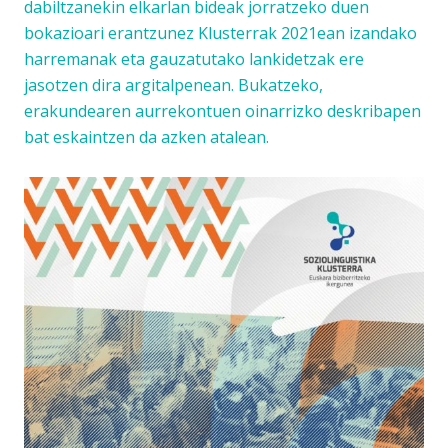
dabiltzanekin elkarlan bideak jorratzeko duen
bokazioari erantzunez Klusterrak 2021ean izandako
harremanak eta gauzatutako lankidetzak ere
jasotzen dira argitalpenean. Bukatzeko,
erakundearen aurrekontuen oinarrizko deskribapen
bat eskaintzen da azken atalean.