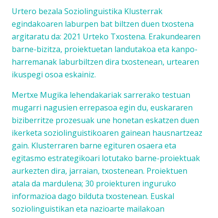
Urtero bezala Soziolinguistika Klusterrak
egindakoaren laburpen bat biltzen duen txostena
argitaratu da:
2021 Urteko Txostena
. Erakundearen
barne-bizitza, proiektuetan landutakoa eta kanpo-
harremanak laburbiltzen dira txostenean, urtearen
ikuspegi osoa eskainiz.
Mertxe Mugika lehendakariak sarrerako testuan
mugarri nagusien errepasoa egin du, euskararen
biziberritze prozesuak une honetan eskatzen duen
ikerketa soziolinguistikoaren gainean hausnartzeaz
gain. Klusterraren barne egituren osaera eta
egitasmo estrategikoari lotutako barne-proiektuak
aurkezten dira, jarraian, txostenean. Proiektuen
atala da mardulena; 30 proiekturen inguruko
informazioa dago bilduta txostenean. Euskal
soziolinguistikan eta nazioarte mailakoan