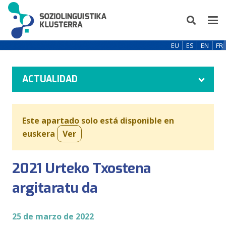
EU
ES
EN
FR
ACTUALIDAD
Este apartado solo está disponible en
euskera
Ver
2021 Urteko Txostena
argitaratu da
25 de marzo de 2022