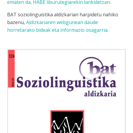
ematen da,
HABE liburutegiarekin lankidetzan
.
BAT soziolinguistika aldizkarian harpidetu nahiko
bazenu,
Aldizkariaren webgunean daude
horretarako bideak eta informazio osagarria.