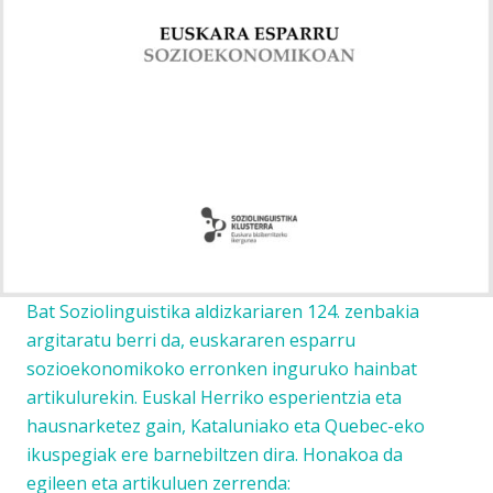
Bat Soziolinguistika aldizkariaren 124. zenbakia
argitaratu berri da, euskararen esparru
sozioekonomikoko erronken inguruko hainbat
artikulurekin. Euskal Herriko esperientzia eta
hausnarketez gain, Kataluniako eta Quebec-eko
ikuspegiak ere barnebiltzen dira. Honakoa da
egileen eta artikuluen zerrenda: