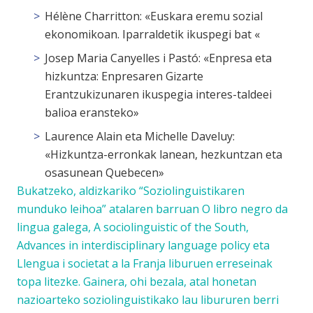
Hélène Charritton: «Euskara eremu sozial
ekonomikoan. Iparraldetik ikuspegi bat «
Josep Maria Canyelles i Pastó: «Enpresa eta
hizkuntza: Enpresaren Gizarte
Erantzukizunaren ikuspegia interes-taldeei
balioa eransteko»
Laurence Alain eta Michelle Daveluy:
«Hizkuntza-erronkak lanean, hezkuntzan eta
osasunean Quebecen»
Bukatzeko, aldizkariko “Soziolinguistikaren
munduko leihoa” atalaren barruan
O libro negro da
lingua galega
,
A sociolinguistic of the South
,
Advances in interdisciplinary language policy
eta
Llengua i societat a la Franja
liburuen erreseinak
topa litezke. Gainera, ohi bezala, atal honetan
nazioarteko soziolinguistikako lau libururen berri