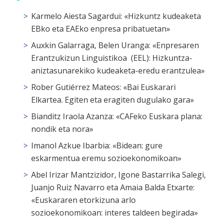
Karmelo Aiesta Sagardui: «Hizkuntz kudeaketa
EBko eta EAEko enpresa pribatuetan»
Auxkin Galarraga, Belen Uranga: «Enpresaren
Erantzukizun Linguistikoa (EEL): Hizkuntza-
aniztasunarekiko kudeaketa-eredu erantzulea»
Rober Gutiérrez Mateos: «Bai Euskarari
Elkartea. Egiten eta eragiten dugulako gara»
Bianditz Iraola Azanza: «CAFeko Euskara plana:
nondik eta nora»
Imanol Azkue Ibarbia: «Bidean: gure
eskarmentua eremu sozioekonomikoan»
Abel Irizar Mantzizidor, Igone Bastarrika Salegi,
Juanjo Ruiz Navarro eta Amaia Balda Etxarte:
«Euskararen etorkizuna arlo
sozioekonomikoan: interes taldeen begirada»