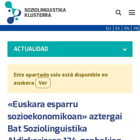
EU
ES
EN
FR
ACTUALIDAD
Este apartado solo está disponible en
euskera
Ver
«Euskara esparru
sozioekonomikoan» aztergai
Bat Soziolinguistika