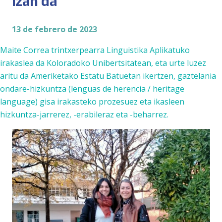
izan da
13 de febrero de 2023
Maite Correa
trintxerpearra Linguistika Aplikatuko
irakaslea da Koloradoko Unibertsitatean, eta urte luzez
aritu da Ameriketako Estatu Batuetan ikertzen, gaztelania
ondare-hizkuntza (lenguas de herencia / heritage
language) gisa irakasteko prozesuez eta ikasleen
hizkuntza-jarrerez, -erabileraz eta -beharrez.