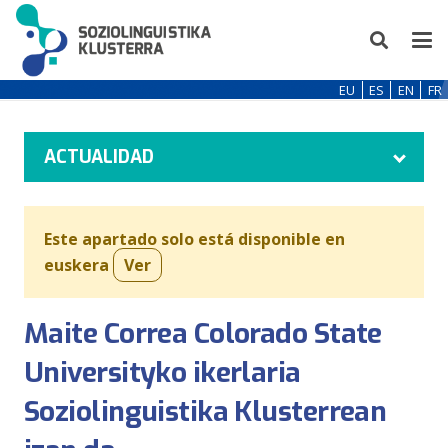
EU
ES
EN
FR
ACTUALIDAD
Este apartado solo está disponible en
euskera
Ver
Maite Correa Colorado State
Universityko ikerlaria
Soziolinguistika Klusterrean