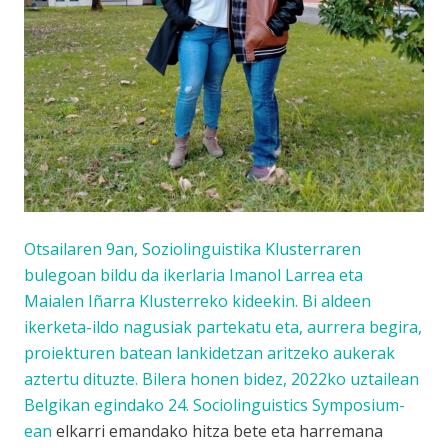
Otsailaren 9an, Soziolinguistika Klusterraren
bulegoan bildu da ikerlaria Imanol Larrea eta
Maialen Iñarra Klusterreko kideekin. Bi aldeen
ikerketa-ildo nagusiak partekatu eta, aurrera begira,
proiekturen batean lankidetzan aritzeko aukerak
aztertu dituzte. Bilera honen bidez, 2022ko uztailean
Belgikan egindako
24. Sociolinguistics Symposium-
ean
elkarri emandako hitza bete eta harremana