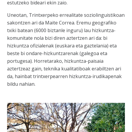
estutzeko bideari ekin zaio.
Uneotan, Trintxerpeko errealitate soziolinguistikoan
sakontzen ari da Maite Correa. Eremu geografiko
txiki batean (6000 biztanle inguru) lau hizkuntza-
komunitate nola bizi diren aztertzen ari da: bi
hizkuntza ofizialenak (euskara eta gaztelania) eta
beste bi ondare-hizkuntzarenak (galegoa eta
portugesa). Horretarako, hizkuntza-paisaia
aztertzeaz gain, teknika kualitatiboak erabiltzen ari
da, hainbat trintxerpearren hizkuntza-irudikapenak
bildu nahian.