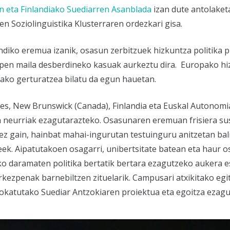
an
eta
Finlandiako Suediarren Asanblada
izan dute antolaket
n Soziolinguistika Klusterraren ordezkari gisa.
ndiko eremua izanik, osasun zerbitzuek hizkuntza politika 
en maila desberdineko kasuak aurkeztu dira. Europako hi
ako gerturatzea bilatu da egun hauetan.
Gales, New Brunswick (Canada), Finlandia eta Euskal Autonomi
 neurriak ezagutarazteko. Osasunaren eremuan frisiera su
ez gain, hainbat mahai-ingurutan testuinguru anitzetan bal
eek. Aipatutakoen osagarri, unibertsitate batean eta haur o
 daramaten politika bertatik bertara ezagutzeko aukera e
urkezpenak barnebiltzen zituelarik. Campusari atxikitako egi
 kokatutako Suediar Antzokiaren proiektua eta egoitza ezagu