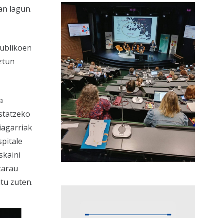
an lagun.
publikoen
ztun
a
statzeko
iagarriak
spitale
skaini
tarau
tu zuten.