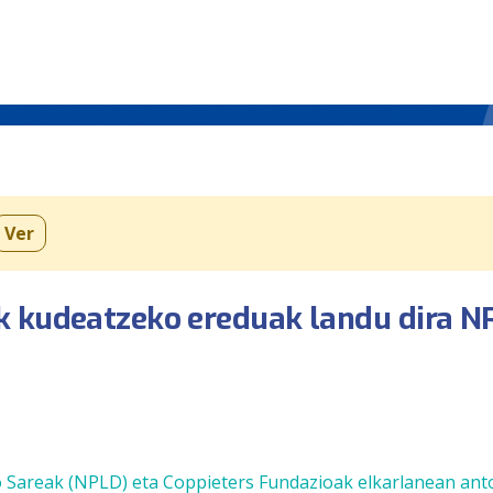
Ver
k kudeatzeko ereduak landu dira N
 Sareak (NPLD) eta Coppieters Fundazioak elkarlanean ant