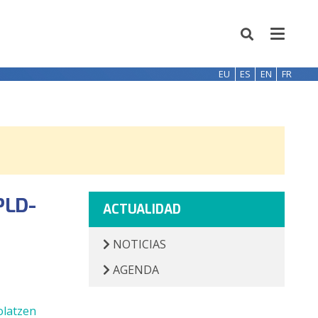
EU
ES
EN
FR
PLD-
ACTUALIDAD
NOTICIAS
AGENDA
olatzen