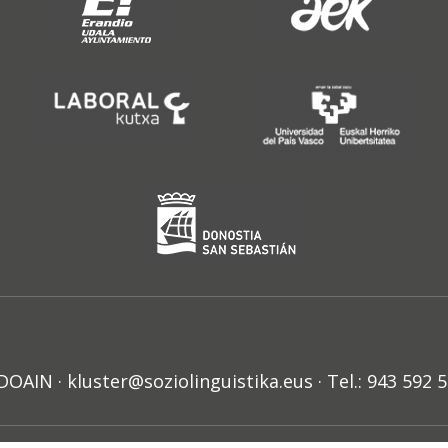
N · kluster@soziolinguistika.eus · Tel.: 943 592 