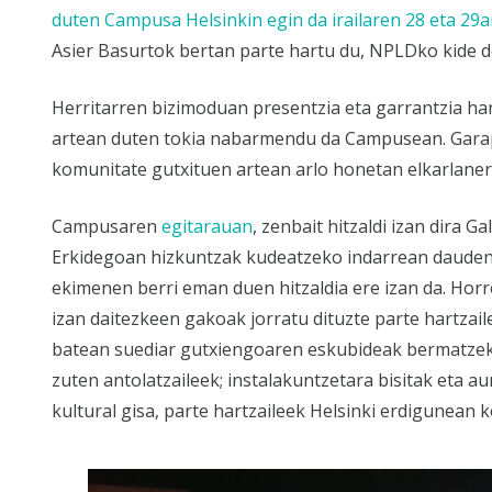
duten
Campusa Helsinkin egin da irailaren 28 eta 29
Asier Basurtok bertan parte hartu du, NPLDko kide de
Herritarren bizimoduan presentzia eta garrantzia ha
artean duten tokia nabarmendu da Campusean. Garap
komunitate gutxituen artean arlo honetan elkarlaner
Campusaren
egitarauan
, zenbait hitzaldi izan dira 
Erkidegoan hizkuntzak kudeatzeko indarrean dauden
ekimenen berri eman duen hitzaldia ere izan da. Horr
izan daitezkeen gakoak jorratu dituzte parte hartzail
batean suediar gutxiengoaren eskubideak bermatzeko
zuten antolatzaileek; instalakuntzetara bisitak eta a
kultural gisa, parte hartzaileek Helsinki erdigunean