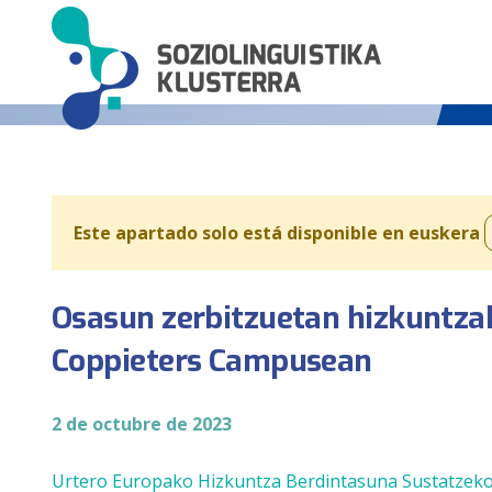
Este apartado solo está disponible en euskera
Osasun zerbitzuetan hizkuntza
Coppieters Campusean
2 de octubre de 2023
Urtero Europako Hizkuntza Berdintasuna Sustatzeko