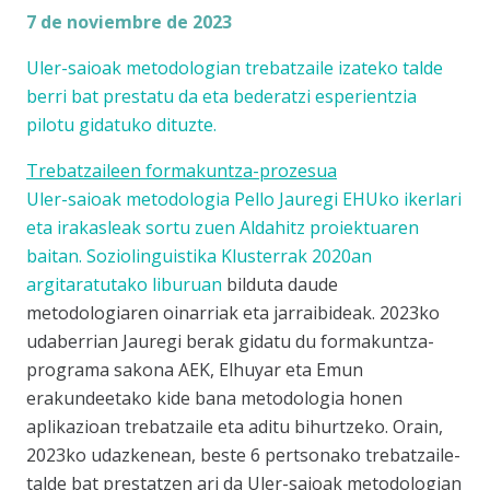
7 de noviembre de 2023
Uler-saioak metodologian trebatzaile izateko talde
berri bat prestatu da eta bederatzi esperientzia
pilotu gidatuko dituzte.
Trebatzaileen formakuntza-prozesua
Uler-saioak metodologia
Pello Jauregi EHUko ikerlari
eta irakasleak sortu zuen
Aldahitz
proiektuaren
baitan. Soziolinguistika Klusterrak
2020an
argitaratutako liburuan
bilduta daude
metodologiaren oinarriak eta jarraibideak. 2023ko
udaberrian Jauregi berak gidatu du formakuntza-
programa sakona AEK, Elhuyar eta Emun
erakundeetako kide bana metodologia honen
aplikazioan trebatzaile eta aditu bihurtzeko. Orain,
2023ko udazkenean, beste 6 pertsonako trebatzaile-
talde bat prestatzen ari da Uler-saioak metodologian