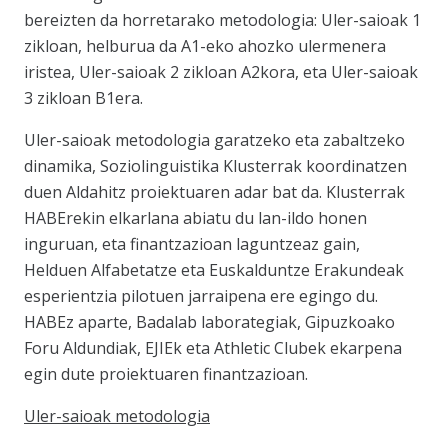
bereizten da horretarako metodologia: Uler-saioak 1
zikloan, helburua da A1-eko ahozko ulermenera
iristea, Uler-saioak 2 zikloan A2kora, eta Uler-saioak
3 zikloan B1era.
Uler-saioak metodologia
garatzeko eta zabaltzeko
dinamika, Soziolinguistika Klusterrak koordinatzen
duen Aldahitz proiektuaren adar bat da. Klusterrak
HABErekin elkarlana abiatu du lan-ildo honen
inguruan, eta finantzazioan laguntzeaz gain,
Helduen Alfabetatze eta Euskalduntze Erakundeak
esperientzia pilotuen jarraipena ere egingo du.
HABEz aparte, Badalab laborategiak, Gipuzkoako
Foru Aldundiak, EJIEk eta Athletic Clubek ekarpena
egin dute proiektuaren finantzazioan.
Uler-saioak metodologia