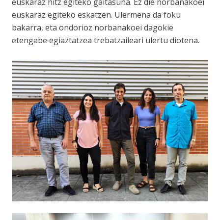
euskaraz hitz egiteko gaitasuna. Ez die norbanakoei
euskaraz egiteko eskatzen. Ulermena da foku
bakarra, eta ondorioz norbanakoei dagokie
etengabe egiaztatzea trebatzaileari ulertu diotena.