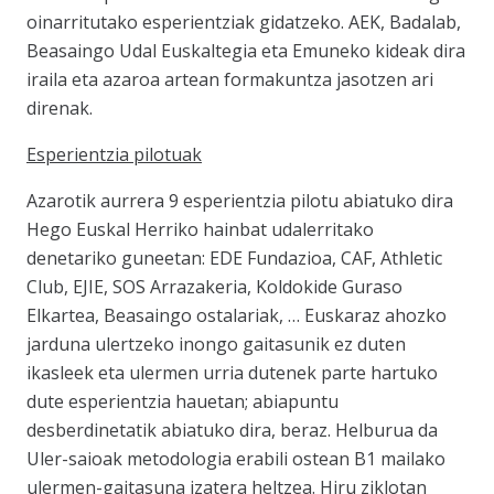
oinarritutako esperientziak gidatzeko. AEK, Badalab,
Beasaingo Udal Euskaltegia eta Emuneko kideak dira
iraila eta azaroa artean formakuntza jasotzen ari
direnak.
Esperientzia pilotuak
Azarotik aurrera 9 esperientzia pilotu abiatuko dira
Hego Euskal Herriko hainbat udalerritako
denetariko guneetan: EDE Fundazioa, CAF, Athletic
Club, EJIE, SOS Arrazakeria, Koldokide Guraso
Elkartea, Beasaingo ostalariak, … Euskaraz ahozko
jarduna ulertzeko inongo gaitasunik ez duten
ikasleek eta ulermen urria dutenek parte hartuko
dute esperientzia hauetan; abiapuntu
desberdinetatik abiatuko dira, beraz. Helburua da
Uler-saioak metodologia
erabili ostean B1 mailako
ulermen-gaitasuna izatera heltzea. Hiru ziklotan