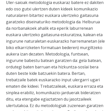
Uler-saioak metodologia euskaraz batere ez dakiten
edo oso gutxi ulertzen duten kideek komunikazio
naturalaren bitartez euskara ulertzeko gaitasuna
garatzeko diseinaturiko metodologia da. Helburua
da norbanakoek ahalik eta eperik laburrenean
euskara ulertzeko gaitasuna eskuratzea, kalean eta
ingurune naturaletan euskarazko harremanetan (ele
biko elkarrizketen formatuan bederen) murgiltzeko
aukera izan dezaten. Metodologia, funtsean,
ingurune babestu batean garatzen da: gela batean,
ordutegi baten barruan eta hizkuntza-soslai bera
duten beste kide batzuekin batera. Bertan,
trebatzaile batek euskarazko input ulergarri ugari
ematen die kideei. Trebatzaileak, euskara erraza eta
sinplea erabiliz, komunikazio-jarduerak bideratzen
ditu, eta etengabe egiaztatzen du jasotzaileek
ulertutakoa. Ez du metodologiak zuzenean garatzen