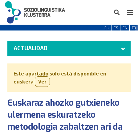
EU
ES
EN
FR
ACTUALIDAD
Este apartado solo está disponible en
euskera
Ver
Euskaraz ahozko gutxieneko
ulermena eskuratzeko
metodologia zabaltzen ari da