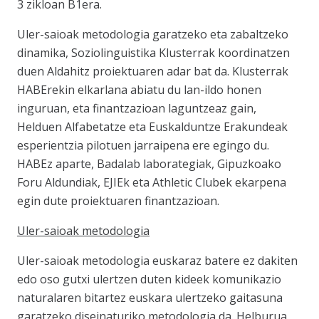
3 zikloan B1era.
Uler-saioak metodologia
garatzeko eta zabaltzeko
dinamika, Soziolinguistika Klusterrak koordinatzen
duen Aldahitz proiektuaren adar bat da. Klusterrak
HABErekin elkarlana abiatu du lan-ildo honen
inguruan, eta finantzazioan laguntzeaz gain,
Helduen Alfabetatze eta Euskalduntze Erakundeak
esperientzia pilotuen jarraipena ere egingo du.
HABEz aparte, Badalab laborategiak, Gipuzkoako
Foru Aldundiak, EJIEk eta Athletic Clubek ekarpena
egin dute proiektuaren finantzazioan.
Uler-saioak metodologia
Uler-saioak metodologia euskaraz batere ez dakiten
edo oso gutxi ulertzen duten kideek komunikazio
naturalaren bitartez euskara ulertzeko gaitasuna
garatzeko diseinaturiko metodologia da. Helburua