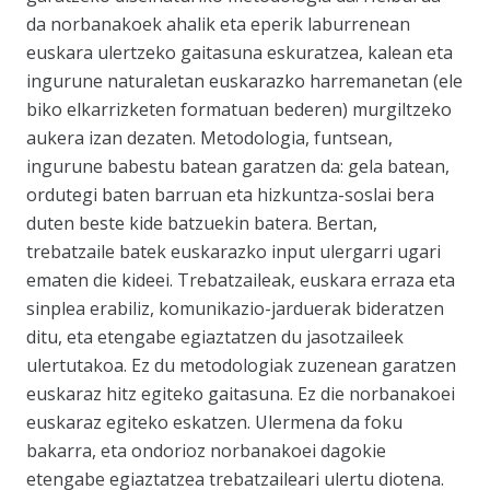
da norbanakoek ahalik eta eperik laburrenean
euskara ulertzeko gaitasuna eskuratzea, kalean eta
ingurune naturaletan euskarazko harremanetan (ele
biko elkarrizketen formatuan bederen) murgiltzeko
aukera izan dezaten. Metodologia, funtsean,
ingurune babestu batean garatzen da: gela batean,
ordutegi baten barruan eta hizkuntza-soslai bera
duten beste kide batzuekin batera. Bertan,
trebatzaile batek euskarazko input ulergarri ugari
ematen die kideei. Trebatzaileak, euskara erraza eta
sinplea erabiliz, komunikazio-jarduerak bideratzen
ditu, eta etengabe egiaztatzen du jasotzaileek
ulertutakoa. Ez du metodologiak zuzenean garatzen
euskaraz hitz egiteko gaitasuna. Ez die norbanakoei
euskaraz egiteko eskatzen. Ulermena da foku
bakarra, eta ondorioz norbanakoei dagokie
etengabe egiaztatzea trebatzaileari ulertu diotena.