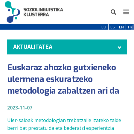
EU
ES
EN
FR
AKTUALITATEA
Euskaraz ahozko gutxieneko
ulermena eskuratzeko
metodologia zabaltzen ari da
2023-11-07
Uler-saioak metodologian trebatzaile izateko talde
berri bat prestatu da eta bederatzi esperientzia