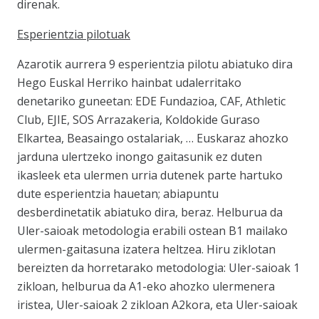
direnak.
Esperientzia pilotuak
Azarotik aurrera 9 esperientzia pilotu abiatuko dira
Hego Euskal Herriko hainbat udalerritako
denetariko guneetan: EDE Fundazioa, CAF, Athletic
Club, EJIE, SOS Arrazakeria, Koldokide Guraso
Elkartea, Beasaingo ostalariak, … Euskaraz ahozko
jarduna ulertzeko inongo gaitasunik ez duten
ikasleek eta ulermen urria dutenek parte hartuko
dute esperientzia hauetan; abiapuntu
desberdinetatik abiatuko dira, beraz. Helburua da
Uler-saioak metodologia
erabili ostean B1 mailako
ulermen-gaitasuna izatera heltzea. Hiru ziklotan
bereizten da horretarako metodologia: Uler-saioak 1
zikloan, helburua da A1-eko ahozko ulermenera
iristea, Uler-saioak 2 zikloan A2kora, eta Uler-saioak