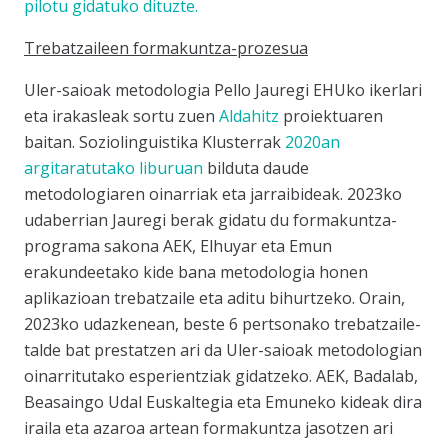
pilotu gidatuko dituzte.
Trebatzaileen formakuntza-prozesua
Uler-saioak metodologia
Pello Jauregi EHUko ikerlari
eta irakasleak sortu zuen
Aldahitz
proiektuaren
baitan. Soziolinguistika Klusterrak
2020an
argitaratutako liburuan
bilduta daude
metodologiaren oinarriak eta jarraibideak. 2023ko
udaberrian Jauregi berak gidatu du formakuntza-
programa sakona AEK, Elhuyar eta Emun
erakundeetako kide bana metodologia honen
aplikazioan trebatzaile eta aditu bihurtzeko. Orain,
2023ko udazkenean, beste 6 pertsonako trebatzaile-
talde bat prestatzen ari da Uler-saioak metodologian
oinarritutako esperientziak gidatzeko. AEK, Badalab,
Beasaingo Udal Euskaltegia eta Emuneko kideak dira
iraila eta azaroa artean formakuntza jasotzen ari