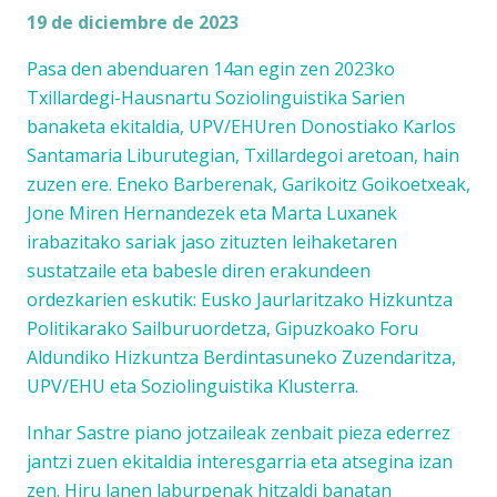
19 de diciembre de 2023
Pasa den abenduaren 14an egin zen 2023ko
Txillardegi-Hausnartu Soziolinguistika Sarien
banaketa ekitaldia, UPV/EHUren Donostiako Karlos
Santamaria Liburutegian, Txillardegoi aretoan, hain
zuzen ere. Eneko Barberenak, Garikoitz Goikoetxeak,
Jone Miren Hernandezek eta Marta Luxanek
irabazitako sariak jaso zituzten leihaketaren
sustatzaile eta babesle diren erakundeen
ordezkarien eskutik: Eusko Jaurlaritzako Hizkuntza
Politikarako Sailburuordetza, Gipuzkoako Foru
Aldundiko Hizkuntza Berdintasuneko Zuzendaritza,
UPV/EHU eta Soziolinguistika Klusterra.
Inhar Sastre piano jotzaileak zenbait pieza ederrez
jantzi zuen ekitaldia interesgarria eta atsegina izan
zen. Hiru lanen laburpenak hitzaldi banatan