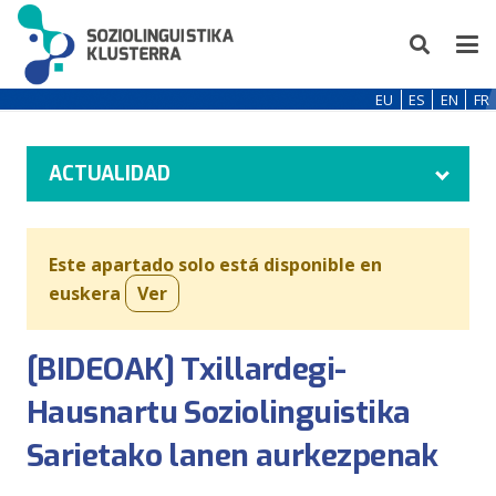
EU
ES
EN
FR
ACTUALIDAD
Este apartado solo está disponible en
euskera
Ver
[BIDEOAK] Txillardegi-
Hausnartu Soziolinguistika
Sarietako lanen aurkezpenak