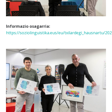
Informazio osagarria:
https://soziolinguistika.eus/eu/txilardegi_hausnartu/202