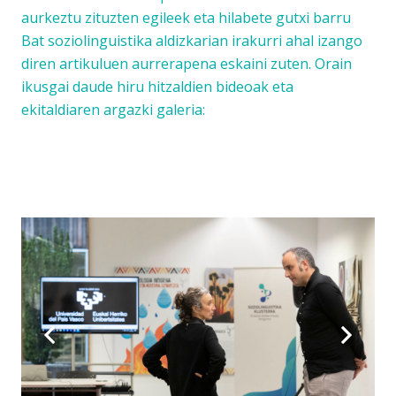
aurkeztu zituzten egileek eta hilabete gutxi barru
Bat soziolinguistika aldizkarian irakurri ahal izango
diren artikuluen aurrerapena eskaini zuten. Orain
ikusgai daude hiru hitzaldien bideoak eta
ekitaldiaren argazki galeria: