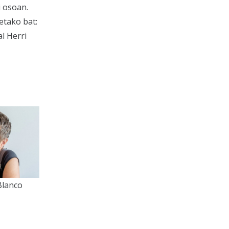
i osoan.
etako bat:
l Herri
Blanco