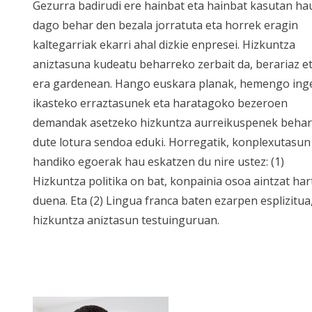
Gezurra badirudi ere hainbat eta hainbat kasutan ha
dago behar den bezala jorratuta eta horrek eragin
kaltegarriak ekarri ahal dizkie enpresei. Hizkuntza
aniztasuna kudeatu beharreko zerbait da, berariaz e
era gardenean. Hango euskara planak, hemengo ing
ikasteko erraztasunek eta haratagoko bezeroen
demandak asetzeko hizkuntza aurreikuspenek behar
dute lotura sendoa eduki. Horregatik, konplexutasun
handiko egoerak hau eskatzen du nire ustez: (1)
Hizkuntza politika on bat, konpainia osoa aintzat ha
duena. Eta (2) Lingua franca baten ezarpen esplizitua
hizkuntza aniztasun testuinguruan.