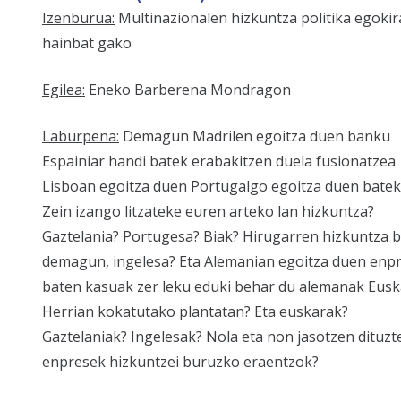
Izenburua:
Multinazionalen hizkuntza politika egoki
hainbat gako
Egilea:
Eneko Barberena Mondragon
Laburpena:
Demagun Madrilen egoitza duen banku
Espainiar handi batek erabakitzen duela fusionatzea
Lisboan egoitza duen Portugalgo egoitza duen batek
Zein izango litzateke euren arteko lan hizkuntza?
Gaztelania? Portugesa? Biak? Hirugarren hizkuntza b
demagun, ingelesa? Eta Alemanian egoitza duen enp
baten kasuak zer leku eduki behar du alemanak Eusk
Herrian kokatutako plantatan? Eta euskarak?
Gaztelaniak? Ingelesak? Nola eta non jasotzen dituzt
enpresek hizkuntzei buruzko eraentzok?