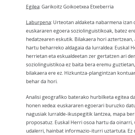
Egilea
: Garikoitz Goikoetxea Etxeberria
Laburpena
: Urteotan aldaketa nabarmena izan 
euskararen egoera soziolinguistikoak, batez er
hedatzearen eskutik. Bilakaera hori aztertzean, 
hartu beharreko aldagaia da lurraldea: Euskal H
herrietan eta eskualdeetan zer gertatzen ari de
soziolinguistikoa ez baita bera eremu guztietan,
bilakaera ere ez. Hizkuntza-plangintzan kontua
behar da hori.
Analisi geografiko baterako hurbilketa egitea da
honen xedea: euskararen egoerari buruzko dat
nagusiak lurralde-ikuspegitik lantzea, mapa ber
proposatuz. Euskal Herri osoa hartu da oinarri, 
udalerri, hainbat informazio-iturri uztartuta. Ez 