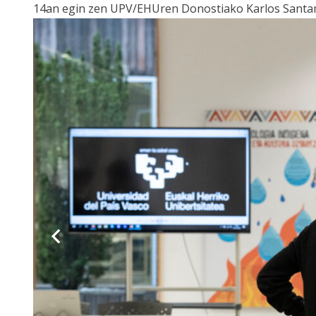
14an egin zen UPV/EHUren Donostiako Karlos Santama