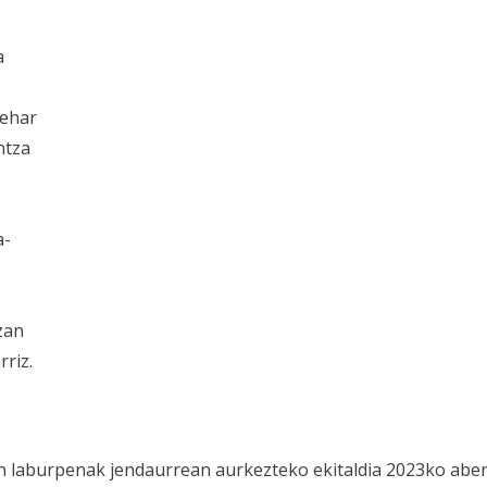
a
zehar
ntza
a-
zan
riz.
ien laburpenak jendaurrean aurkezteko ekitaldia 2023ko ab