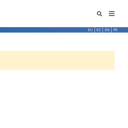
EU
ES
EN
FR