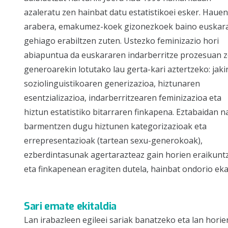
azaleratu zen hainbat datu estatistikoei esker. Hauen
arabera, emakumez-koek gizonezkoek baino euskar
gehiago erabiltzen zuten. Ustezko feminizazio hori
abiapuntua da euskararen indarberritze prozesuan 
generoarekin lotutako lau gerta-kari aztertzeko: jaki
soziolinguistikoaren generizazioa, hiztunaren
esentzializazioa, indarberritzearen feminizazioa eta
hiztun estatistiko bitarraren finkapena. Eztabaidan n
barmentzen dugu hiztunen kategorizazioak eta
errepresentazioak (tartean sexu-generokoak),
ezberdintasunak agertarazteaz gain horien eraikunt
eta finkapenean eragiten dutela, hainbat ondorio ekar
Sari emate ekitaldia
Lan irabazleen egileei sariak banatzeko eta lan hor