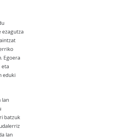
du
e ezagutza
aintzat
erriko
n. Egoera
 eta
n eduki
 lan
u
ri batzuk
udalerriz
da lan