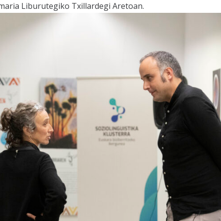
ria Liburutegiko Txillardegi Aretoan.