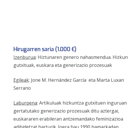
Hirugarren saria (1.000 €)
Izenburua
: Hiztunaren genero nahasmendua. Hizkun
gutxituak, euskara eta generizazio prozesuak
Egileak
: Jone M. Hernández García eta Marta Luxan
Serrano
Laburpena
: Artikuluak hizkuntza gutxituen inguruan
gertatutako generizazio prozesuak ditu aztergai,
euskararen erabileran antzemandako feminizazioa
adibidetzat harturik. Joera hau 1990 hamarkadan