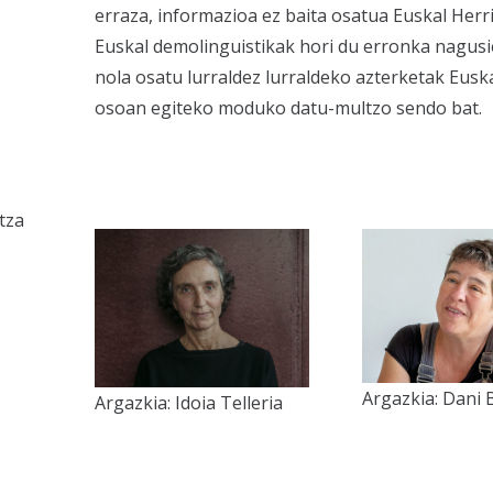
erraza, informazioa ez baita osatua Euskal Herr
Euskal demolinguistikak hori du erronka nagusi
nola osatu lurraldez lurraldeko azterketak Euska
osoan egiteko moduko datu-multzo sendo bat.
tza
Argazkia: Dani 
Argazkia: Idoia Telleria