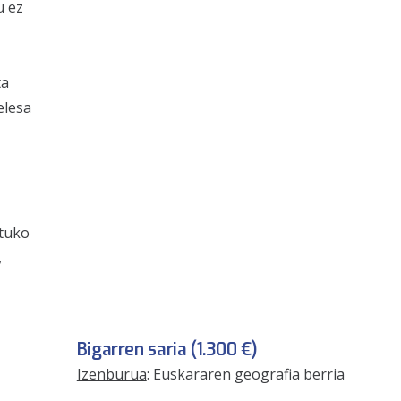
u ez
ta
elesa
rtuko
,
Bigarren saria (1.300 €)
Izenburua
: Euskararen geografia berria