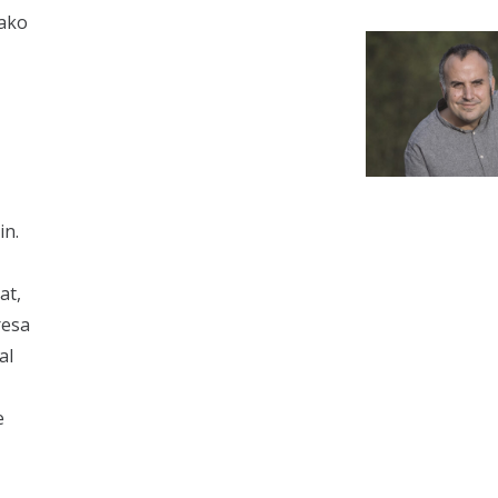
rako
in.
at,
resa
al
e