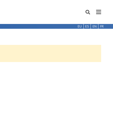
EU
ES
EN
FR