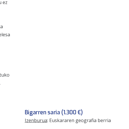
u ez
ta
elesa
rtuko
,
Bigarren saria (1.300 €)
Izenburua
: Euskararen geografia berria