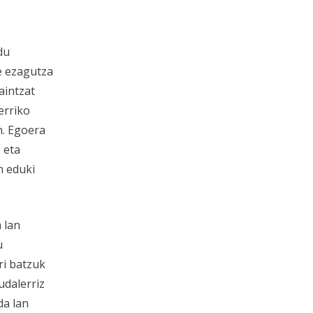
du
e ezagutza
aintzat
erriko
n. Egoera
 eta
n eduki
 lan
u
ri batzuk
udalerriz
da lan