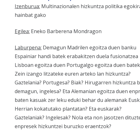
Izenburua:
Multinazionalen hizkuntza politika egoki
hainbat gako
Egilea:
Eneko Barberena Mondragon
Laburpena:
Demagun Madrilen egoitza duen banku
Espainiar handi batek erabakitzen duela fusionatzea
Lisboan egoitza duen Portugalgo egoitza duen batek
Zein izango litzateke euren arteko lan hizkuntza?
Gaztelania? Portugesa? Biak? Hirugarren hizkuntza b
demagun, ingelesa? Eta Alemanian egoitza duen enp
baten kasuak zer leku eduki behar du alemanak Eusk
Herrian kokatutako plantatan? Eta euskarak?
Gaztelaniak? Ingelesak? Nola eta non jasotzen dituzt
enpresek hizkuntzei buruzko eraentzok?