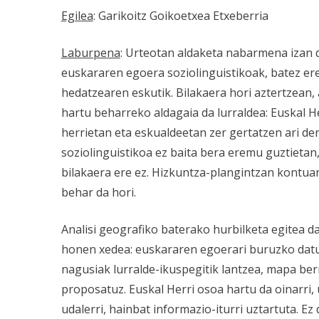
Egilea
: Garikoitz Goikoetxea Etxeberria
Laburpena
: Urteotan aldaketa nabarmena izan 
euskararen egoera soziolinguistikoak, batez er
hedatzearen eskutik. Bilakaera hori aztertzean, 
hartu beharreko aldagaia da lurraldea: Euskal H
herrietan eta eskualdeetan zer gertatzen ari de
soziolinguistikoa ez baita bera eremu guztietan,
bilakaera ere ez. Hizkuntza-plangintzan kontua
behar da hori.
Analisi geografiko baterako hurbilketa egitea da
honen xedea: euskararen egoerari buruzko dat
nagusiak lurralde-ikuspegitik lantzea, mapa ber
proposatuz. Euskal Herri osoa hartu da oinarri, 
udalerri, hainbat informazio-iturri uztartuta. Ez 