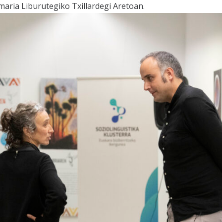
ria Liburutegiko Txillardegi Aretoan.