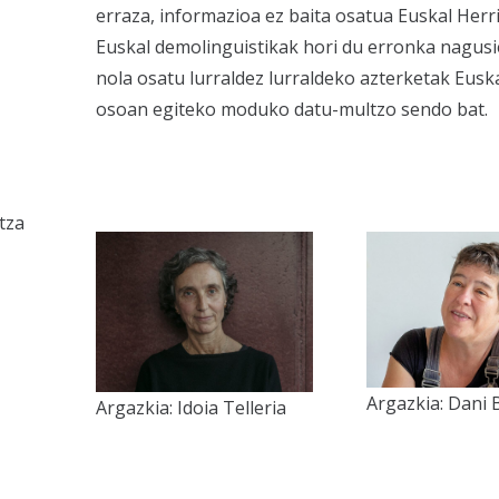
erraza, informazioa ez baita osatua Euskal Herr
Euskal demolinguistikak hori du erronka nagusi
nola osatu lurraldez lurraldeko azterketak Euska
osoan egiteko moduko datu-multzo sendo bat.
tza
Argazkia: Dani 
Argazkia: Idoia Telleria