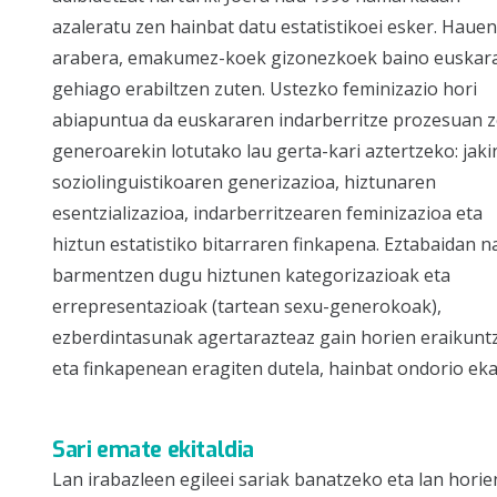
azaleratu zen hainbat datu estatistikoei esker. Hauen
arabera, emakumez-koek gizonezkoek baino euskar
gehiago erabiltzen zuten. Ustezko feminizazio hori
abiapuntua da euskararen indarberritze prozesuan 
generoarekin lotutako lau gerta-kari aztertzeko: jaki
soziolinguistikoaren generizazioa, hiztunaren
esentzializazioa, indarberritzearen feminizazioa eta
hiztun estatistiko bitarraren finkapena. Eztabaidan n
barmentzen dugu hiztunen kategorizazioak eta
errepresentazioak (tartean sexu-generokoak),
ezberdintasunak agertarazteaz gain horien eraikunt
eta finkapenean eragiten dutela, hainbat ondorio ekar
Sari emate ekitaldia
Lan irabazleen egileei sariak banatzeko eta lan hor