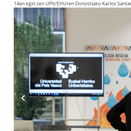
14an egin zen UPV/EHUren Donostiako Karlos Santama