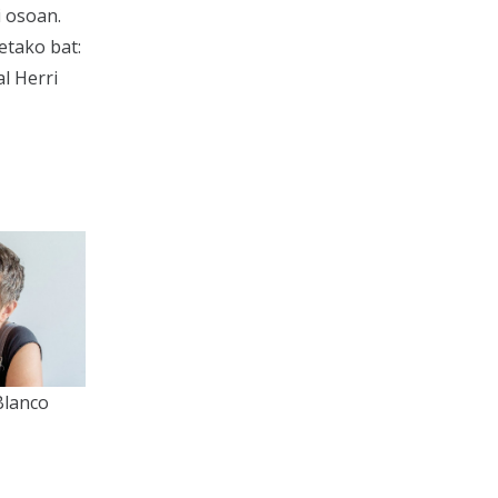
i osoan.
etako bat:
l Herri
Blanco