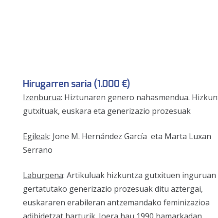
Hirugarren saria (1.000 €)
Izenburua
: Hiztunaren genero nahasmendua. Hizkun
gutxituak, euskara eta generizazio prozesuak
Egileak
: Jone M. Hernández García eta Marta Luxan
Serrano
Laburpena
: Artikuluak hizkuntza gutxituen inguruan
gertatutako generizazio prozesuak ditu aztergai,
euskararen erabileran antzemandako feminizazioa
adibidetzat harturik. Joera hau 1990 hamarkadan