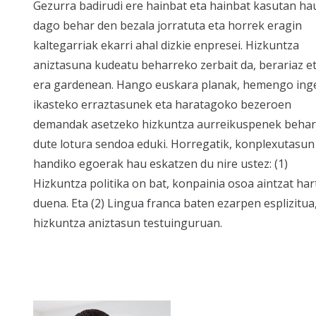
Gezurra badirudi ere hainbat eta hainbat kasutan ha
dago behar den bezala jorratuta eta horrek eragin
kaltegarriak ekarri ahal dizkie enpresei. Hizkuntza
aniztasuna kudeatu beharreko zerbait da, berariaz e
era gardenean. Hango euskara planak, hemengo ing
ikasteko erraztasunek eta haratagoko bezeroen
demandak asetzeko hizkuntza aurreikuspenek behar
dute lotura sendoa eduki. Horregatik, konplexutasun
handiko egoerak hau eskatzen du nire ustez: (1)
Hizkuntza politika on bat, konpainia osoa aintzat ha
duena. Eta (2) Lingua franca baten ezarpen esplizitua
hizkuntza aniztasun testuinguruan.