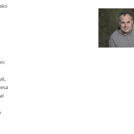
rako
in.
at,
resa
al
e