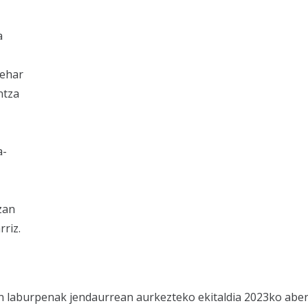
a
zehar
ntza
a-
zan
riz.
ien laburpenak jendaurrean aurkezteko ekitaldia 2023ko ab