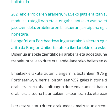
baliatu da.
2021eko erroldaren arabera, %1,5eko jaitsiera izan
modu estrategikoan eta etengabe lantzeko asmoz, et
jasotzen dela, erabileraren bilakaerari jarraipena eg
honetara.
Llangefni eta Porthaethwy inguruetako kaleetan egin 
aritu da Bangor Unibertsitateko ikerlariekin eta es
Diseinua irizpide zientifikoen arabera eta adostasun
trebakuntza jaso dute eta landa-lanerako baliatzen de
Emaitzek erakutsi zuten Llangefnin, biztanleen %75 g
Porthaethwyn, berriz, biztanleen %52 gales hiztuna d
erabilera zertxobait altuagoa dute emakumeek baino.
erabilera altuena haur txikien artean izan da, eta ba
Ikerketa sustatu duten erakundeek maiztasun erreg