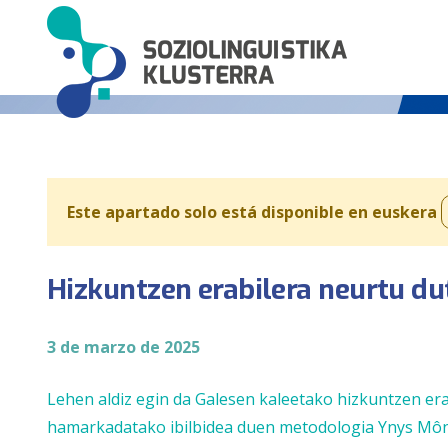
Este apartado solo está disponible en euskera
Hizkuntzen erabilera neurtu d
3 de marzo de 2025
Lehen aldiz egin da Galesen kaleetako hizkuntzen er
hamarkadatako ibilbidea duen metodologia Ynys Môn