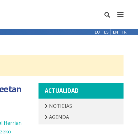
EU
ES
EN
FR
leetan
ACTUALIDAD
NOTICIAS
AGENDA
al Herrian
tzeko