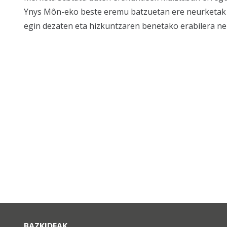
Ynys Môn-eko beste eremu batzuetan ere neurketak e
egin dezaten eta hizkuntzaren benetako erabilera ne
BAZKIDEAK