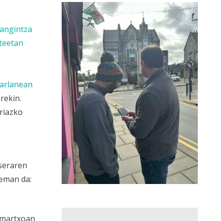
langintza
teetan
karlanean
rekin.
ariazko
eseraren
teman da:
 martxoan