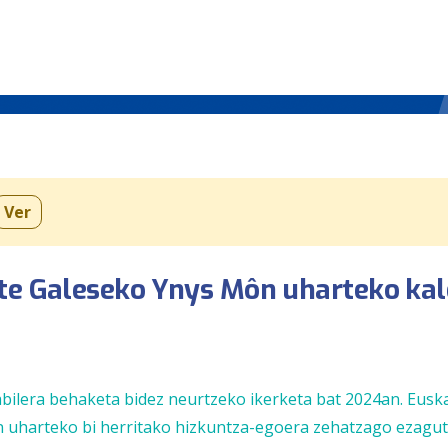
Ver
ute Galeseko Ynys Môn uharteko ka
abilera behaketa bidez neurtzeko ikerketa bat 2024an. Eusk
 uharteko bi herritako hizkuntza-egoera zehatzago ezagu