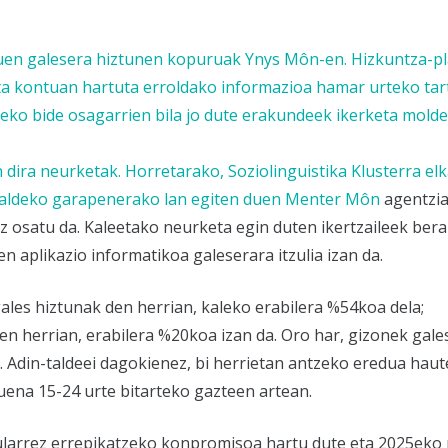
 zuen galesera hiztunen kopuruak Ynys Môn-en. Hizkuntza-p
a kontuan hartuta erroldako informazioa hamar urteko tar
iteko bide osagarrien bila jo dute erakundeek ikerketa molde
dira neurketak. Horretarako, Soziolinguistika Klusterra el
kualdeko garapenerako lan egiten duen
Menter Môn
agentzia
ez osatu da. Kaleetako neurketa egin duten ikertzaileek ber
n aplikazio informatikoa galeserara itzulia izan da.
ales hiztunak den herrian, kaleko erabilera %54koa dela;
en herrian, erabilera %20koa izan da. Oro har, gizonek gal
 Adin-taldeei dagokienez, bi herrietan antzeko eredua hau
xuena 15-24 urte bitarteko gazteen artean.
ularrez errepikatzeko konpromisoa hartu dute eta 2025eko