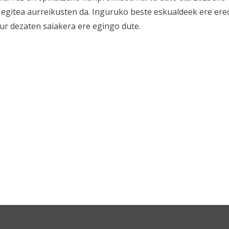
gitea aurreikusten da. Inguruko beste eskualdeek ere ere
ur dezaten saiakera ere egingo dute.