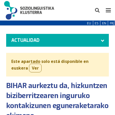
EU
ES
EN
FR
ACTUALIDAD
Este apartado solo está disponible en
euskera
Ver
BIHAR aurkeztu da, hizkuntzen
biziberritzearen inguruko
kontakizunen eguneraketarako