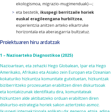
ekologismoa, migrazio-mugimenduak)—;
eta bestetik,
ikuspegi berritzaile horiek
euskal eragileengana hurbiltzea
,
esperientzia anitzen arteko elkartruke
horizontala eta aberasgarria bultzatuz.
Proiektuaren hiru ardatzak
1 – Nazioarteko Diagnostikoa (2025)
Nazioartean, eta zehazki Hego Globalean, Ipar eta Hego
Amerikako, Afrikako eta Asiako zein Europan eta Ozeanian
kokaturiko hizkuntza komunitate gutxituetan, hizkuntzak
biziberritzeko prozesuetan erabiltzen diren diskurtsoak
eta kontakizunak identifikatu dira, komunitateak
hizkuntzen alde aktibatzeko orduan erabiltzen diren
diskurtso-estrategia horiek sakon aztertzeko asmoz.
Ikuspegi intersekzionala aplikatu da: generoa, etnia, adina,