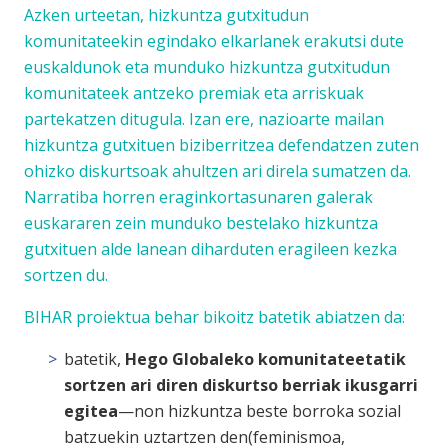
Azken urteetan, hizkuntza gutxitudun
komunitateekin egindako elkarlanek erakutsi dute
euskaldunok eta munduko hizkuntza gutxitudun
komunitateek antzeko premiak eta arriskuak
partekatzen ditugula. Izan ere, nazioarte mailan
hizkuntza gutxituen biziberritzea defendatzen zuten
ohizko diskurtsoak ahultzen ari direla sumatzen da.
Narratiba horren eraginkortasunaren galerak
euskararen zein munduko bestelako hizkuntza
gutxituen alde lanean diharduten eragileen kezka
sortzen du.
BIHAR proiektua behar bikoitz batetik abiatzen da:
batetik,
Hego Globaleko komunitateetatik
sortzen ari diren diskurtso berriak ikusgarri
egitea
—non hizkuntza beste borroka sozial
batzuekin uztartzen den(feminismoa,