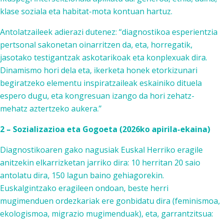
klase soziala eta habitat-mota kontuan hartuz.
Antolatzaileek adierazi dutenez: “diagnostikoa esperientzia
pertsonal sakonetan oinarritzen da, eta, horregatik,
jasotako testigantzak askotarikoak eta konplexuak dira.
Dinamismo hori dela eta, ikerketa honek etorkizunari
begiratzeko elementu inspiratzaileak eskainiko dituela
espero dugu, eta kongresuan izango da hori zehatz-
mehatz aztertzeko aukera.”
2 – Sozializazioa eta Gogoeta (2026ko apirila-ekaina)
Diagnostikoaren gako nagusiak Euskal Herriko eragile
anitzekin elkarrizketan jarriko dira: 10 herritan 20 saio
antolatu dira, 150 lagun baino gehiagorekin.
Euskalgintzako eragileen ondoan, beste herri
mugimenduen ordezkariak ere gonbidatu dira (feminismoa,
ekologismoa, migrazio mugimenduak), eta, garrantzitsua: