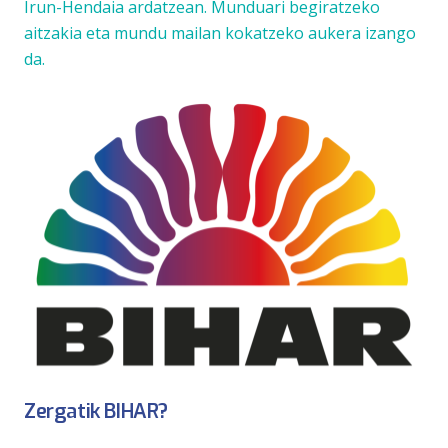
Irun-Hendaia ardatzean. Munduari begiratzeko
aitzakia eta mundu mailan kokatzeko aukera izango
da.
Zergatik BIHAR?