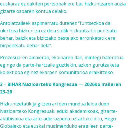
euskaraz ez dakiten pertsonak ere bai, hizkuntzaren auzia
gizarte osoaren kontua delako.
Antolatzaileek azpimarratu dutenez “funtsezkoa da
ulertzea hizkuntza ez dela soilik hizkuntzatik pentsatu
behar, baizik eta bizitzako bestelako erronketatik ere
birpentsatu behar dela”.
Prozesuaren amaieran, ekainaren 4an, mintegi bateratua
egingo da parte-hartzaile guztiekin, azken gurutzaketa
kolektiboa eginez ekarpen komunitarioa eraikitzeko.
3 – BIHAR Nazioarteko Kongresua — 2026ko irailaren
23-26
Hizkuntzetatik jalgitzen ari den mundua leloa duen
Nazioarteko Kongresuak, eduki akademikoak, gizarte-
aktibismoa eta arte-adierazpena uztartuko ditu, Hego
Globaleko eta euskal mugimenduko eragileen parte-