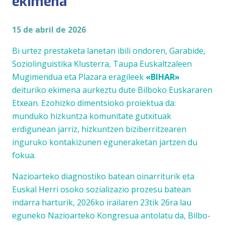
ekimena
15 de abril de 2026
Bi urtez prestaketa lanetan ibili ondoren, Garabide,
Soziolinguistika Klusterra, Taupa Euskaltzaleen
Mugimendua eta Plazara eragileek
«BIHAR»
deituriko ekimena aurkeztu dute Bilboko Euskararen
Etxean. Ezohizko dimentsioko proiektua da:
munduko hizkuntza komunitate gutxituak
erdigunean jarriz, hizkuntzen biziberritzearen
inguruko kontakizunen eguneraketan jartzen du
fokua.
Nazioarteko diagnostiko batean oinarriturik eta
Euskal Herri osoko sozializazio prozesu batean
indarra harturik, 2026ko irailaren 23tik 26ra lau
eguneko Nazioarteko Kongresua antolatu da, Bilbo-