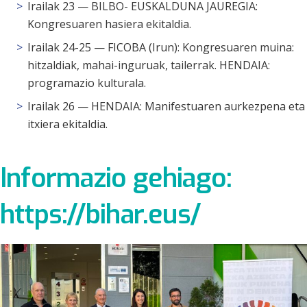
Irailak 23 — BILBO- EUSKALDUNA JAUREGIA:
Kongresuaren hasiera ekitaldia.
Irailak 24-25 — FICOBA (Irun): Kongresuaren muina:
hitzaldiak, mahai-inguruak, tailerrak. HENDAIA:
programazio kulturala.
Irailak 26 — HENDAIA: Manifestuaren aurkezpena eta
itxiera ekitaldia.
Informazio gehiago:
https://bihar.eus/