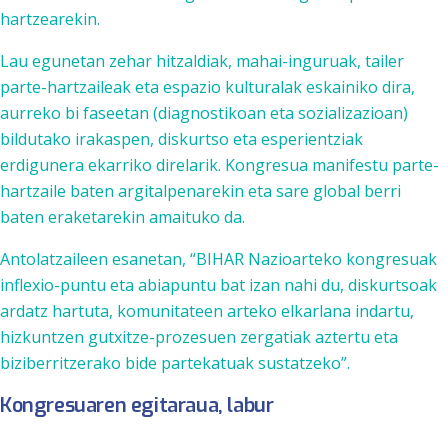
hartzearekin.
Lau egunetan zehar hitzaldiak, mahai-inguruak, tailer
parte-hartzaileak eta espazio kulturalak eskainiko dira,
aurreko bi faseetan (diagnostikoan eta sozializazioan)
bildutako irakaspen, diskurtso eta esperientziak
erdigunera ekarriko direlarik. Kongresua manifestu parte-
hartzaile baten argitalpenarekin eta sare global berri
baten eraketarekin amaituko da.
Antolatzaileen esanetan, “BIHAR Nazioarteko kongresuak
inflexio-puntu eta abiapuntu bat izan nahi du, diskurtsoak
ardatz hartuta, komunitateen arteko elkarlana indartu,
hizkuntzen gutxitze-prozesuen zergatiak aztertu eta
biziberritzerako bide partekatuak sustatzeko”.
Kongresuaren egitaraua, labur