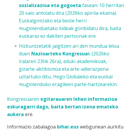
sozializazioa eta gogoeta
fasean: 10 herritan
20 saio antolatu dira (2026ko apirila-ekaina).
Euskalgintzako eta beste herri
mugimenduetako kideak gonbidatu dira, baita
euskaraz ez dakiten pertsonak ere.
Hizkuntzetatik jalgitzen ari den mundua leloa
duen
Nazioarteko Kongresua
k (2026ko
iralaren 23tik 26ra), eduki akademikoak,
gizarte-aktibismoa eta arte-adierazpena
uztartuko ditu, Hego Globaleko eta euskal
mugimenduko eragileen parte-hartzearekin.
Kongresuaren
egitarauaren lehen informazioa
eskuragarri dago, baita bertan izena emateko
aukera
ere.
Informazio zabalagoa
bihar.eus
webgunean aurkitu