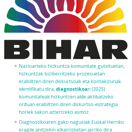
Nazioarteko hizkuntza komunitate gutxituetan,
hizkuntzak biziberritzeko prozesuetan
erabiltzen diren diskurtsoak eta kontakizunak
identifikatu dira,
diagnostikoa
n (2025)
komunitateak hizkuntzen alde aktibatzeko
orduan erabiltzen diren diskurtso-estrategia
horiek sakon aztertzeko asmoz.
Diagnostikoaren gako nagusiak Euskal Herriko
eragile anitzekin elkarrizketan jarriko dira