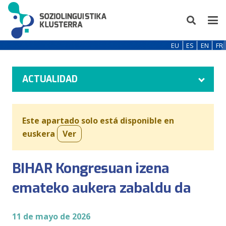
EU
ES
EN
FR
ACTUALIDAD
Este apartado solo está disponible en
euskera
Ver
BIHAR Kongresuan izena
emateko aukera zabaldu da
11 de mayo de 2026