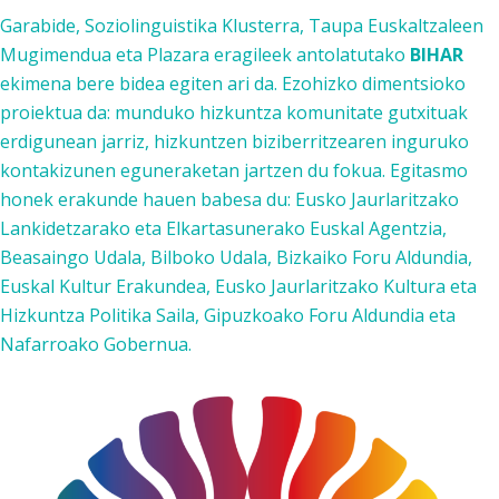
Garabide, Soziolinguistika Klusterra, Taupa Euskaltzaleen
Mugimendua eta Plazara eragileek antolatutako
BIHAR
ekimena bere bidea egiten ari da. Ezohizko dimentsioko
proiektua da: munduko hizkuntza komunitate gutxituak
erdigunean jarriz, hizkuntzen biziberritzearen inguruko
kontakizunen eguneraketan jartzen du fokua. Egitasmo
honek erakunde hauen babesa du: Eusko Jaurlaritzako
Lankidetzarako eta Elkartasunerako Euskal Agentzia,
Beasaingo Udala, Bilboko Udala, Bizkaiko Foru Aldundia,
Euskal Kultur Erakundea, Eusko Jaurlaritzako Kultura eta
Hizkuntza Politika Saila, Gipuzkoako Foru Aldundia eta
Nafarroako Gobernua.