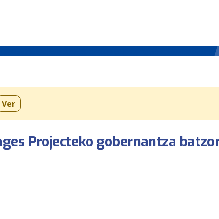
Ver
ages Projecteko gobernantza batzo