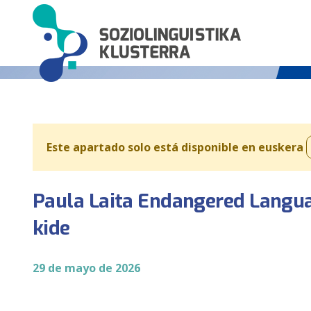
Este apartado solo está disponible en euskera
Paula Laita Endangered Langu
kide
29 de mayo de 2026