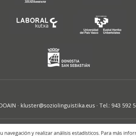
N · kluster@soziolinguistika.eus · Tel.: 943 592 
HARRA
PRIBATUTASUN POLITIKA
COOKIE-EN POLITIKA
H
r su navegación y realizar análisis estadísticos. Para más in