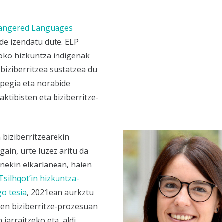
angered Languages
e izendatu dute. ELP
oko hizkuntza indigenak
iziberritzea sustatzea du
pegia eta norabide
aktibisten eta biziberritze-
 biziberritzearekin
ain, urte luzez aritu da
nekin elkarlanean, haien
Tsilhqotʼin hizkuntza-
o tesia
, 2021ean aurkztu
en biziberritze-prozesuan
jarraitzeko eta, aldi