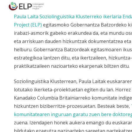
Paula Laita Soziolinguistika Klusterreko ikerlaria
End
Project (ELP)
egitasmoko Gobernantza Batzordeko kid
irabazi-asmorik gabeko erakundea da, eta mundu os
eta arriskuan dauden hizkuntzak dokumentatzea eta b
helburu. Gobernantza Batzordeak egitasmoaren ikus
estrategikoa lantzen ditu, eta ikertzaileen, hizkuntza-
praktikatzaileen nazioarteko ekarpenak biltzen ditu.
Soziolinguistika Klusterrean, Paula Laitak euskararen
lotutako ikerketa-proiektuetan egiten du lan. Horrez g
Kanadako Columbia Britainiarreko komunitate indige
hizkuntzen biziberritze-prozesuetan. Besteak beste,
komunitatearen inguruan garatu zuen bere doktoreg
zuena. Izendapen honek aukera emango du euskarar
bildutako ezagutza nazioarteko sareetan partekatzen 