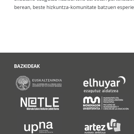
berean, beste hizkuntza-komunitate batzuen esperien
BAZKIDEAK