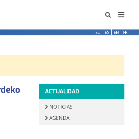
EU
ES
EN
FR
rdeko
ACTUALIDAD
NOTICIAS
AGENDA