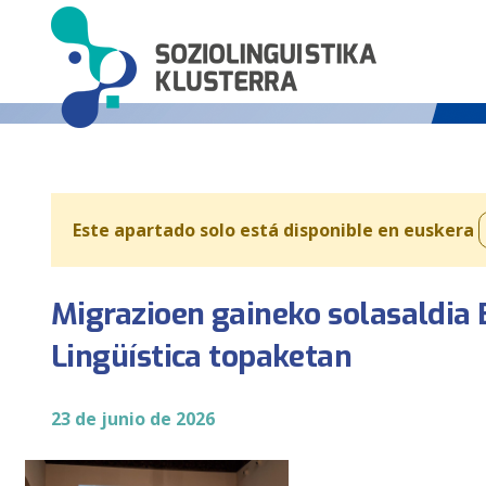
Este apartado solo está disponible en euskera
Migrazioen gaineko solasaldia 
Lingüística topaketan
23 de junio de 2026