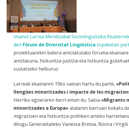
Imanol Larrea Mendizabal Soziolinguistika Klusterre
den
Fòrum de Diversitat Lingüística
topaketan part
proiektuarekin batera antolatutako foruma ekainaren
aniztasuna, hizkuntza-justizia eta hizkuntza gutxitu
sustatzeko helburuz.
Larreak ekainaren 19ko saioan hartu du parte,
«Polí
llengües minoritzades i impacte de les migracion
Herriko egoeraren berri eman du. Saioa
«Migrants m
minoritzades a Europa»
atalaren barruan kokatu da
migrazioen eta hizkuntza-politiken arteko harremanak
ditugu Generalitateko Vanessa Bretxa, Rovira i Virgili