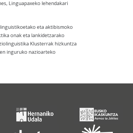
ones, Linguapaxeko lehendakari
inguistikoetako eta aktibismoko
ktika onak eta lankidetzarako
iolinguistika Klusterrak hizkuntza
ren inguruko nazioarteko