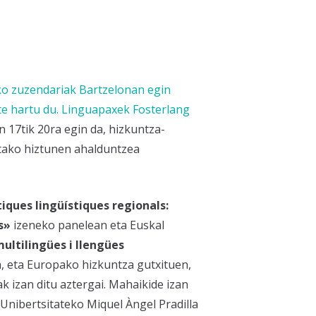
ko zuzendariak Bartzelonan egin
e hartu du.
Linguapax
ek
Fosterlang
 17tik 20ra egin da, hizkuntza-
etako hiztunen ahalduntzea
tiques lingüístiques regionals:
s»
izeneko panelean eta Euskal
ultilingües i llengües
, eta Europako hizkuntza gutxituen,
 izan ditu aztergai. Mahaikide izan
 Unibertsitateko Miquel Àngel Pradilla