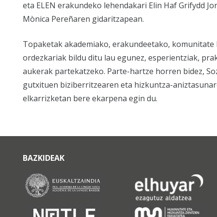
eta ELEN erakundeko lehendakari Elin Haf Grifydd J
Mònica Pereñaren gidaritzapean.
Topaketak akademiako, erakundeetako, komunitate l
ordezkariak bildu ditu lau egunez, esperientziak, pra
aukerak partekatzeko. Parte-hartze horren bidez, Soz
gutxituen biziberritzearen eta hizkuntza-aniztasuna
elkarrizketan bere ekarpena egin du.
BAZKIDEAK