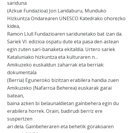
sariduna
(Azkue Fundazioa) Jon Landaburu, Munduko
Hizkuntza Ondarearen UNESCO Katedrako ohorezko
kidea,
Ramon Llull Fundazioaren saridunetako bat izan da.
Sariek VI. edizioa ospatu dute eta pasa den astean
egin zuten sari-banaketa ekitaldia. Urtero sariek
Kataluniako hizkuntza eta kulturaren n…
Amikuzeko euskaldun zaharrak eta berriak:
dokumentala
(Berria) Eguneroko bizitzan erabilera handia zuen
Amikuzeko (Nafarroa Beherea) euskarak garai
batean,
baina azken bi belaunaldietan gainbehera egin du
erabilera horrek. Orain, badirudi berriz ere
suspertzen
ari dela. Gainbeheraren eta behetik gorakoaren