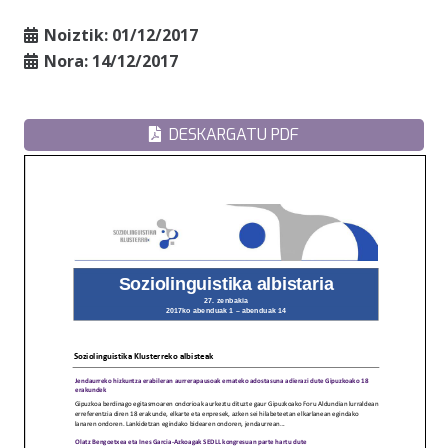
Noiztik:
01/12/2017
Nora:
14/12/2017
DESKARGATU PDF