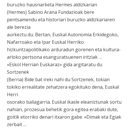
buruzko hausnarketa Hermes aldizkarian
(Hermes) Sabino Arana Fundazioak bere
pentsamendu eta historiari buruzko aldizkariaren
ale berezia
aurkeztu du. Bertan, Euskal Autonomia Erkidegoko,
Nafarroako eta Ipar Euskal Herriko
hizkuntzapolitikako arduradun gorenen eta kultura-
arloko pertsona esanguratsuenen iritziak …
«Eskol Herrian Euskaraz» gida argitaratu du
Sortzenek
(Berria) Bide bat ireki nahi du Sortzenek, tokian
tokiko errealitate zehatzera egokituko dena, Euskal
Herri
osorako baliagarria. Euskal ikasle eleaniztunak sortu
nahian, prozesua behetik gora egitea erabaki dute,
goitik etorriko denari itxaron gabe. «Dimak eta Egiak
zerbait …