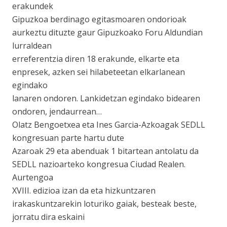
erakundek
Gipuzkoa berdinago egitasmoaren ondorioak
aurkeztu dituzte gaur Gipuzkoako Foru Aldundian
lurraldean
erreferentzia diren 18 erakunde, elkarte eta
enpresek, azken sei hilabeteetan elkarlanean
egindako
lanaren ondoren. Lankidetzan egindako bidearen
ondoren, jendaurrean…
Olatz Bengoetxea eta Ines Garcia-Azkoagak SEDLL
kongresuan parte hartu dute
Azaroak 29 eta abenduak 1 bitartean antolatu da
SEDLL nazioarteko kongresua Ciudad Realen.
Aurtengoa
XVIII. edizioa izan da eta hizkuntzaren
irakaskuntzarekin loturiko gaiak, besteak beste,
jorratu dira eskaini