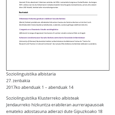
Soziolinguistika albistaria
27. zenbakia
2017ko abenduak 1 – abenduak 14
Soziolinguistika Klusterreko albisteak
Jendaurreko hizkuntza erabileran aurrerapausoak
emateko adostasuna adierazi dute Gipuzkoako 18