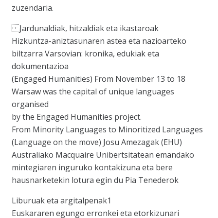
zuzendaria.
Jardunaldiak, hitzaldiak eta ikastaroak
Hizkuntza-aniztasunaren astea eta nazioarteko
biltzarra Varsovian: kronika, edukiak eta
dokumentazioa
(Engaged Humanities) From November 13 to 18
Warsaw was the capital of unique languages
organised
by the Engaged Humanities project.
From Minority Languages to Minoritized Languages
(Language on the move) Josu Amezagak (EHU)
Australiako Macquaire Unibertsitatean emandako
mintegiaren inguruko kontakizuna eta bere
hausnarketekin lotura egin du Pia Tenederok
Liburuak eta argitalpenak1
Euskararen egungo erronkei eta etorkizunari