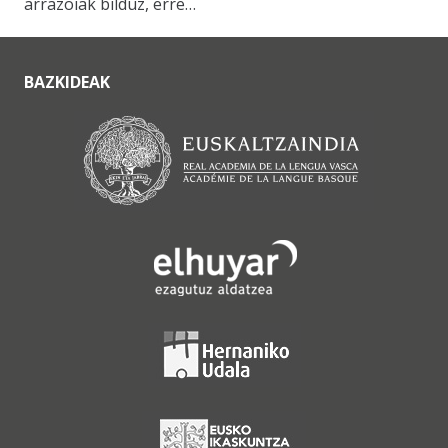
arrazoiak bilduz, erre…
BAZKIDEAK