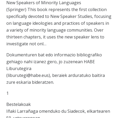
New Speakers of Minority Languages
(Springer) This book represents the first collection
specifically devoted to New Speaker Studies, focusing
on language ideologies and practices of speakers in
a variety of minority language communities. Over
thirteen chapters, it uses the new speaker lens to
investigate not onl…
Dokumenturen bat edo informazio bibliografiko
gehiago nahi izanez gero, jo zuzenean HABE
Liburutegira
(liburutegi@habe.eus), beraiek arduratuko baitira
zure eskaria bideratzen.
1
Bestelakoak
Iñaki Larrañaga omenduko du Siadecok, elkartearen