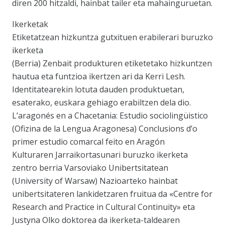
diren 200 hitzaldi, hainbat tailer eta mahainguruetan.
Ikerketak
Etiketatzean hizkuntza gutxituen erabilerari buruzko
ikerketa
(Berria) Zenbait produkturen etiketetako hizkuntzen
hautua eta funtzioa ikertzen ari da Kerri Lesh.
Identitatearekin lotuta dauden produktuetan,
esaterako, euskara gehiago erabiltzen dela dio.
L’aragonés en a Chacetania: Estudio sociolingüistico
(Ofizina de la Lengua Aragonesa) Conclusions d’o
primer estudio comarcal feito en Aragón
Kulturaren Jarraikortasunari buruzko ikerketa
zentro berria Varsoviako Unibertsitatean
(University of Warsaw) Nazioarteko hainbat
unibertsitateren lankidetzaren fruitua da «Centre for
Research and Practice in Cultural Continuity» eta
Justyna Olko doktorea da ikerketa-taldearen