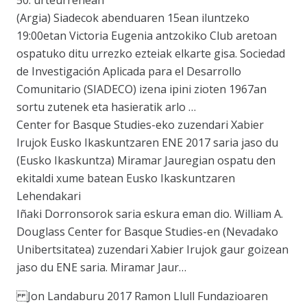
50. urteurrenean
(Argia) Siadecok abenduaren 15ean iluntzeko
19:00etan Victoria Eugenia antzokiko Club aretoan
ospatuko ditu urrezko ezteiak elkarte gisa. Sociedad
de Investigación Aplicada para el Desarrollo
Comunitario (SIADECO) izena ipini zioten 1967an
sortu zutenek eta hasieratik arlo …
Center for Basque Studies-eko zuzendari Xabier
Irujok Eusko Ikaskuntzaren ENE 2017 saria jaso du
(Eusko Ikaskuntza) Miramar Jauregian ospatu den
ekitaldi xume batean Eusko Ikaskuntzaren
Lehendakari
Iñaki Dorronsorok saria eskura eman dio. William A.
Douglass Center for Basque Studies-en (Nevadako
Unibertsitatea) zuzendari Xabier Irujok gaur goizean
jaso du ENE saria. Miramar Jaur…
Jon Landaburu 2017 Ramon Llull Fundazioaren