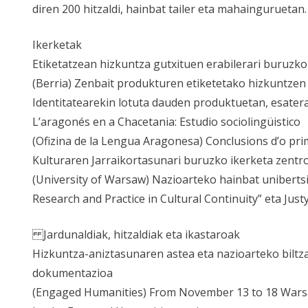
diren 200 hitzaldi, hainbat tailer eta mahainguruetan.
Ikerketak
Etiketatzean hizkuntza gutxituen erabilerari buruzko
(Berria) Zenbait produkturen etiketetako hizkuntzen h
Identitatearekin lotuta dauden produktuetan, esatera
L’aragonés en a Chacetania: Estudio sociolingüistico
(Ofizina de la Lengua Aragonesa) Conclusions d’o pri
Kulturaren Jarraikortasunari buruzko ikerketa zentr
(University of Warsaw) Nazioarteko hainbat unibertsi
Research and Practice in Cultural Continuity” eta Jus
Jardunaldiak, hitzaldiak eta ikastaroak
Hizkuntza-aniztasunaren astea eta nazioarteko biltza
dokumentazioa
(Engaged Humanities) From November 13 to 18 Warsa