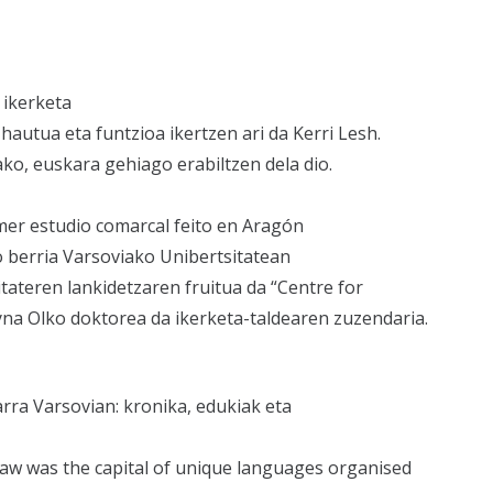
 ikerketa
autua eta funtzioa ikertzen ari da Kerri Lesh.
ko, euskara gehiago erabiltzen dela dio.
mer estudio comarcal feito en Aragón
o berria Varsoviako Unibertsitatean
tateren lankidetzaren fruitua da “Centre for
tyna Olko doktorea da ikerketa-taldearen zuzendaria.
rra Varsovian: kronika, edukiak eta
w was the capital of unique languages organised