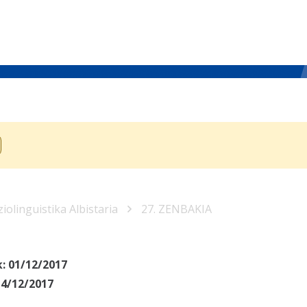
iolinguistika Albistaria
27. ZENBAKIA
k:
01/12/2017
14/12/2017