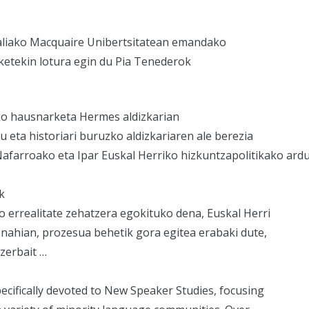
aliako Macquaire Unibertsitatean emandako
etekin lotura egin du Pia Tenederok
ko hausnarketa Hermes aldizkarian
ta historiari buruzko aldizkariaren ale berezia
Nafarroako eta Ipar Euskal Herriko hizkuntzapolitikako ar
k
ko errealitate zehatzera egokituko dena, Euskal Herri
u nahian, prozesua behetik gora egitea erabaki dute,
 zerbait …
pecifically devoted to New Speaker Studies, focusing