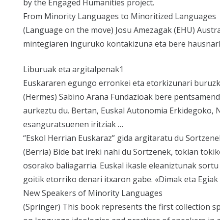
by the Engaged Humanities project.
From Minority Languages to Minoritized Languages
(Language on the move) Josu Amezagak (EHU) Austr
mintegiaren inguruko kontakizuna eta bere hausnark
Liburuak eta argitalpenak1
Euskararen egungo erronkei eta etorkizunari buruz
(Hermes) Sabino Arana Fundazioak bere pentsamendu e
aurkeztu du. Bertan, Euskal Autonomia Erkidegoko, 
esanguratsuenen iritziak …
“Eskol Herrian Euskaraz” gida argitaratu du Sortzene
(Berria) Bide bat ireki nahi du Sortzenek, tokian toki
osorako baliagarria. Euskal ikasle eleaniztunak sort
goitik etorriko denari itxaron gabe. «Dimak eta Egiak
New Speakers of Minority Languages
(Springer) This book represents the first collection s