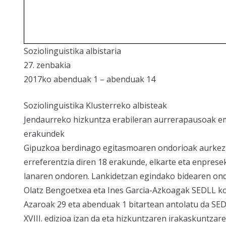
Soziolinguistika albistaria
27. zenbakia
2017ko abenduak 1 – abenduak 14
Soziolinguistika Klusterreko albisteak
Jendaurreko hizkuntza erabileran aurrerapausoak e
erakundek
Gipuzkoa berdinago egitasmoaren ondorioak aurkezt
erreferentzia diren 18 erakunde, elkarte eta enprese
lanaren ondoren. Lankidetzan egindako bidearen on
Olatz Bengoetxea eta Ines Garcia-Azkoagak SEDLL k
Azaroak 29 eta abenduak 1 bitartean antolatu da SE
XVIII. edizioa izan da eta hizkuntzaren irakaskuntzare