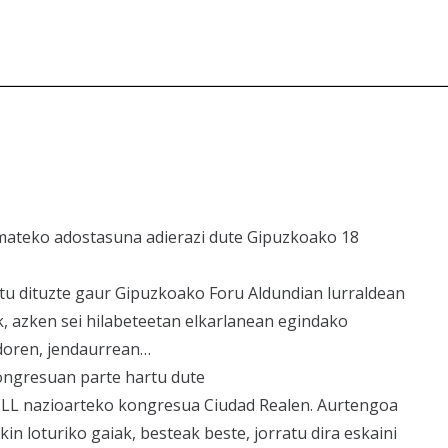
mateko adostasuna adierazi dute Gipuzkoako 18
u dituzte gaur Gipuzkoako Foru Aldundian lurraldean
k, azken sei hilabeteetan elkarlanean egindako
doren, jendaurrean…
ongresuan parte hartu dute
DLL nazioarteko kongresua Ciudad Realen. Aurtengoa
kin loturiko gaiak, besteak beste, jorratu dira eskaini