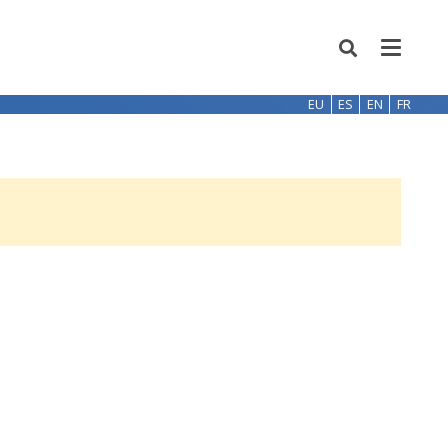
EU
ES
EN
FR