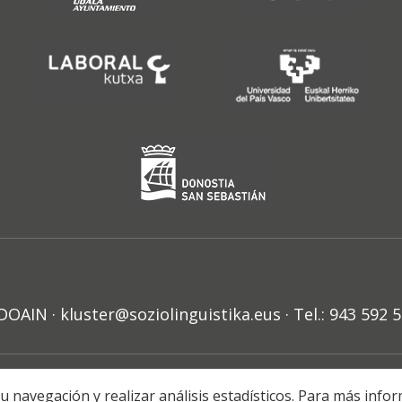
N · kluster@soziolinguistika.eus · Tel.: 943 592 
HARRA
PRIBATUTASUN POLITIKA
COOKIE-EN POLITIKA
H
r su navegación y realizar análisis estadísticos. Para más in