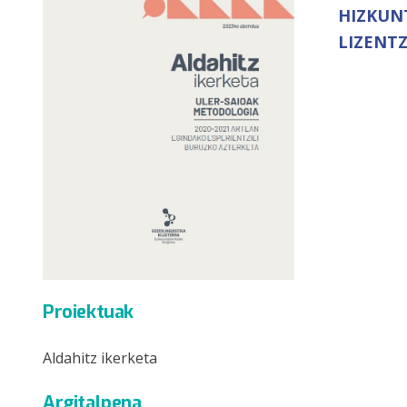
HIZKUN
LIZENTZ
Proiektuak
Aldahitz ikerketa
Argitalpena