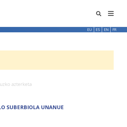
EU
ES
EN
FR
ruzko azterketa
BLO SUBERBIOLA UNANUE