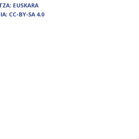
TZA:
EUSKARA
IA:
CC-BY-SA 4.0