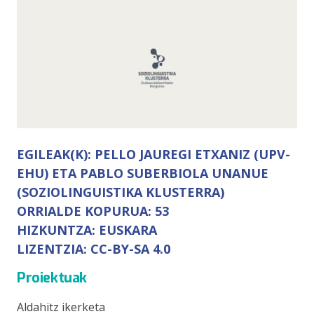
EGILEAK(K):
PELLO JAUREGI ETXANIZ (UPV-
EHU) ETA PABLO SUBERBIOLA UNANUE
(SOZIOLINGUISTIKA KLUSTERRA)
ORRIALDE KOPURUA:
53
HIZKUNTZA:
EUSKARA
LIZENTZIA:
CC-BY-SA 4.0
Proiektuak
Aldahitz ikerketa