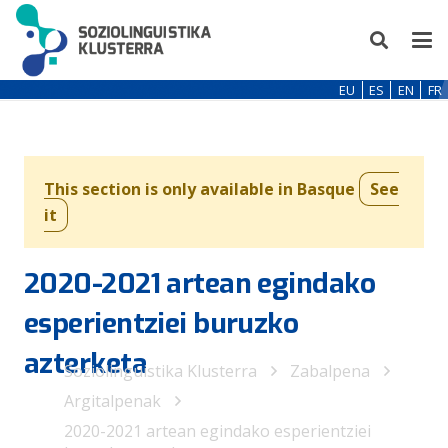
EU
ES
EN
FR
This section is only available in Basque
See
it
2020-2021 artean egindako
esperientziei buruzko
azterketa
Soziolinguistika Klusterra
Zabalpena
Argitalpenak
2020-2021 artean egindako esperientziei