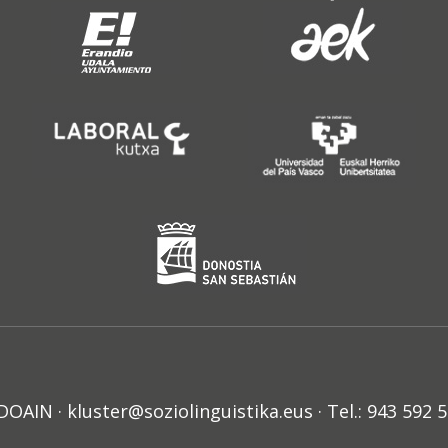
N · kluster@soziolinguistika.eus · Tel.: 943 592 