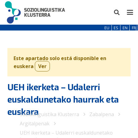
EU
ES
EN
FR
Este apartado solo está disponible en
euskera
Ver
UEH ikerketa – Udalerri
euskaldunetako haurrak eta
euskara
Soziolinguistika Klusterra
Zabalpena
Argitalpenak
UEH ikerketa – Udalerri euskaldunetako