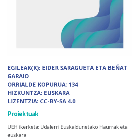
EGILEAK(K):
EIDER SARAGUETA ETA BEÑAT
GARAIO
ORRIALDE KOPURUA:
134
HIZKUNTZA:
EUSKARA
LIZENTZIA:
CC-BY-SA 4.0
Proiektuak
UEH ikerketa: Udalerri Euskaldunetako Haurrak eta
euskara