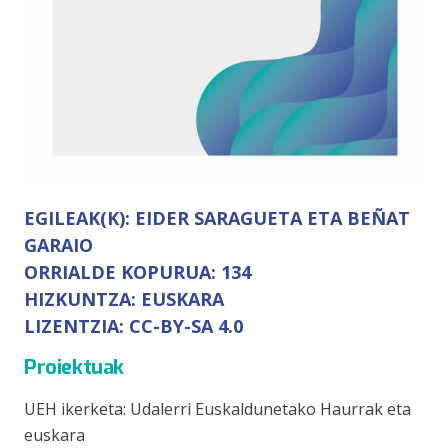
EGILEAK(K):
EIDER SARAGUETA ETA BEÑAT
GARAIO
ORRIALDE KOPURUA:
134
HIZKUNTZA:
EUSKARA
LIZENTZIA:
CC-BY-SA 4.0
Proiektuak
UEH ikerketa: Udalerri Euskaldunetako Haurrak eta
euskara