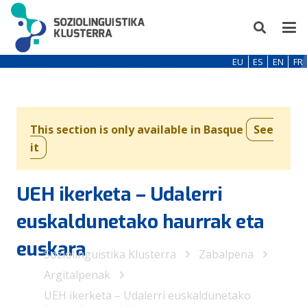
EU
ES
EN
FR
This section is only available in Basque
See
it
UEH ikerketa – Udalerri
euskaldunetako haurrak eta
euskara
Soziolinguistika Klusterra
Zabalpena
Argitalpenak
UEH ikerketa – Udalerri euskaldunetako