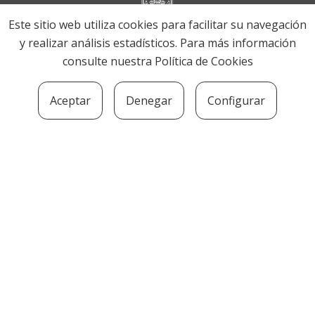
Este sitio web utiliza cookies para facilitar su navegación
y realizar análisis estadísticos. Para más información
consulte nuestra
Política de Cookies
Aceptar
Denegar
Configurar
SOZIOLINGUISTIKA KLUSTERRA
MARTIN UGALDE KULTUR PARKEA, 20140 –
ANDOAIN · kluster@soziolinguistika.eus · Tel.:
943 592 556