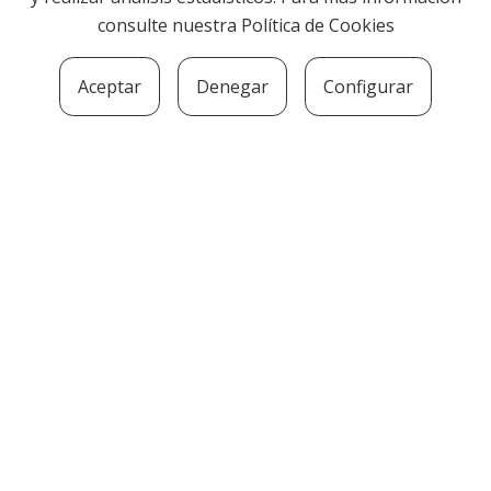
consulte nuestra
Política de Cookies
Aceptar
Denegar
Configurar
SOZIOLINGUISTIKA KLUSTERRA
MARTIN UGALDE KULTUR PARKEA, 20140 –
ANDOAIN · kluster@soziolinguistika.eus · Tel.:
943 592 556
LEGE OHARRA