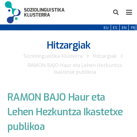
EU
ES
EN
FR
Hitzargiak
Soziolinguistika Klusterra
Hitzargiak
RAMON BAJO Haur eta Lehen Hezkuntza
Ikastetxe publikoa
RAMON BAJO Haur eta
Lehen Hezkuntza Ikastetxe
publikoa