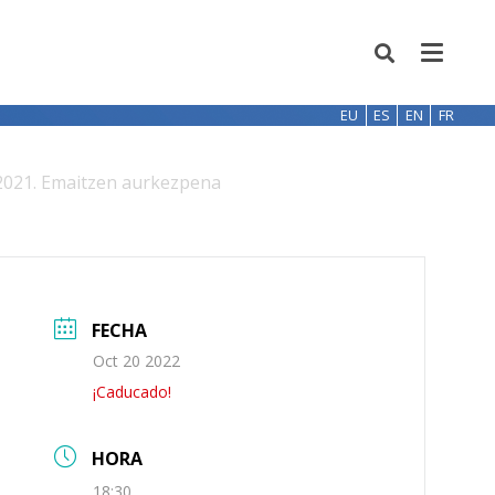
EU
ES
EN
FR
 2021. Emaitzen aurkezpena
FECHA
Oct 20 2022
¡Caducado!
HORA
18:30