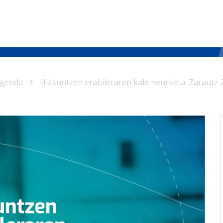
genda
Hizkuntzen erabileraren kale neurketa. Zarautz