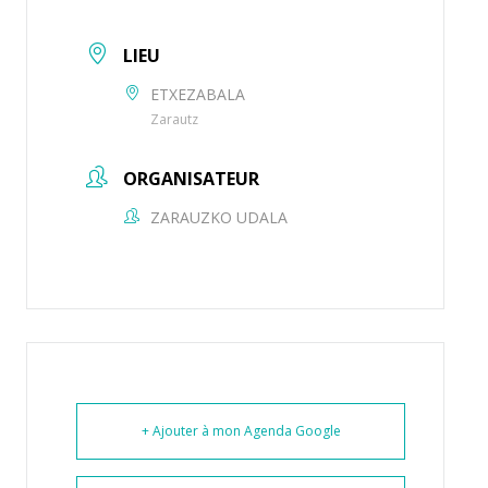
LIEU
ETXEZABALA
Zarautz
ORGANISATEUR
ZARAUZKO UDALA
+ Ajouter à mon Agenda Google