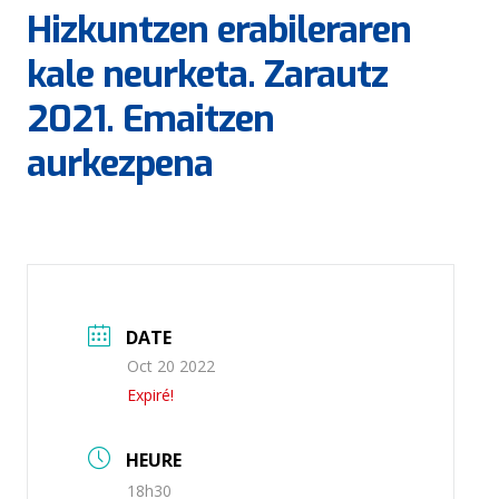
Hizkuntzen erabileraren
kale neurketa. Zarautz
2021. Emaitzen
aurkezpena
DATE
Oct 20 2022
Expiré!
HEURE
18h30