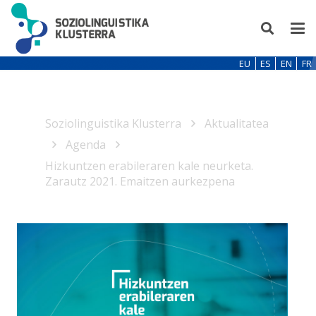
EU
ES
EN
FR
Soziolinguistika Klusterra
Aktualitatea
Agenda
Hizkuntzen erabileraren kale neurketa.
Zarautz 2021. Emaitzen aurkezpena