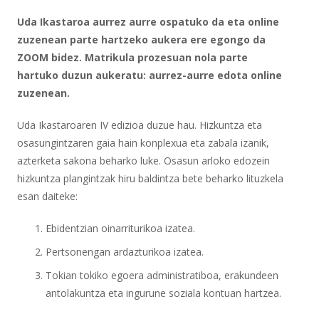
Uda Ikastaroa aurrez aurre ospatuko da eta online
zuzenean parte hartzeko aukera ere egongo da
ZOOM bidez. Matrikula prozesuan nola parte
hartuko duzun aukeratu: aurrez-aurre edota online
zuzenean.
Uda Ikastaroaren IV edizioa duzue hau. Hizkuntza eta
osasungintzaren gaia hain konplexua eta zabala izanik,
azterketa sakona beharko luke. Osasun arloko edozein
hizkuntza plangintzak hiru baldintza bete beharko lituzkela
esan daiteke:
Ebidentzian oinarriturikoa izatea.
Pertsonengan ardazturikoa izatea.
Tokian tokiko egoera administratiboa, erakundeen
antolakuntza eta ingurune soziala kontuan hartzea.