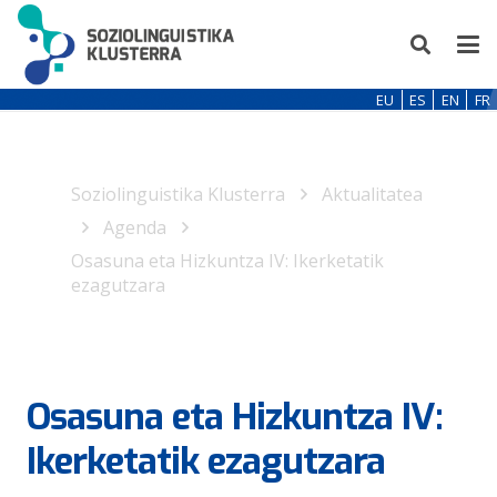
EU
ES
EN
FR
Soziolinguistika Klusterra
Aktualitatea
Agenda
Osasuna eta Hizkuntza IV: Ikerketatik
ezagutzara
Osasuna eta Hizkuntza IV:
Ikerketatik ezagutzara