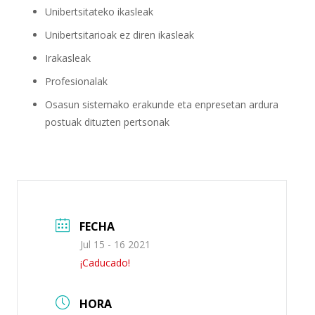
Unibertsitateko ikasleak
Unibertsitarioak ez diren ikasleak
Irakasleak
Profesionalak
Osasun sistemako erakunde eta enpresetan ardura
postuak dituzten pertsonak
FECHA
Jul 15 - 16 2021
¡Caducado!
HORA