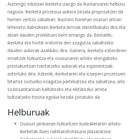
Aurtengo edizioan ikerketa izango da Ikastaroaren helburu
nagusia. Ikerketa prozesua aukera bezala proposatzen da
hemen zentzu zabalean. Ikastaro honetan osasun arloan
lehenetsi daitezkeen ikerketa lerroak identifikatuko dira eta
abian dauden proiektuen berri emango da. Bestalde,
ikerketa eta hortik eratorria den ezagutza zabaltzeko
dauden aukerak azalduko dira. Gainera, ikerketa ezberdinen
emaitzek hizkuntza eta osasunaren arloko etengabeko
prestakuntzan txertatzeko aukerak eta esperientziak
aztertuko dira. Azkenik, ikerketaren eta ezarpen-prozesuen
bitartez sorturiko ezagutza partekatzea eta zabaltzea, arlo
soziosanitarioan kalitatezko eta ekitatezko arreta
bultzatzeko tresna egokia bezala jorratuko da.
Helburuak
Osasun jardueran hizkuntzen kudeaketaren arloko
ikerketak duen nahitaezkotasuna plazaratzea: