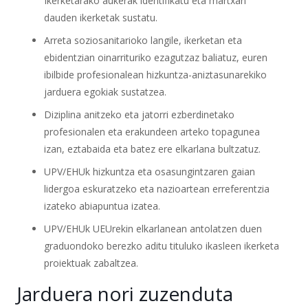
Ikerketarako aukerak identifikatu eta martxan
dauden ikerketak sustatu.
Arreta soziosanitarioko langile, ikerketan eta
ebidentzian oinarrituriko ezagutzaz baliatuz, euren
ibilbide profesionalean hizkuntza-aniztasunarekiko
jarduera egokiak sustatzea.
Diziplina anitzeko eta jatorri ezberdinetako
profesionalen eta erakundeen arteko topagunea
izan, eztabaida eta batez ere elkarlana bultzatuz.
UPV/EHUk hizkuntza eta osasungintzaren gaian
lidergoa eskuratzeko eta nazioartean erreferentzia
izateko abiapuntua izatea.
UPV/EHUk UEUrekin elkarlanean antolatzen duen
graduondoko berezko aditu tituluko ikasleen ikerketa
proiektuak zabaltzea.
Jarduera nori zuzenduta