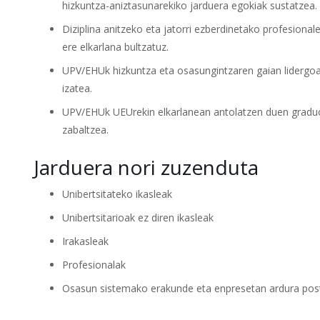
hizkuntza-aniztasunarekiko jarduera egokiak sustatzea.
Diziplina anitzeko eta jatorri ezberdinetako profesiona
ere elkarlana bultzatuz.
UPV/EHUk hizkuntza eta osasungintzaren gaian lidergoa
izatea.
UPV/EHUk UEUrekin elkarlanean antolatzen duen graduon
zabaltzea.
Jarduera nori zuzenduta
Unibertsitateko ikasleak
Unibertsitarioak ez diren ikasleak
Irakasleak
Profesionalak
Osasun sistemako erakunde eta enpresetan ardura post