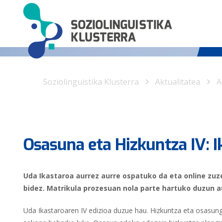
Soziolinguistika Klusterra
Aktualitatea
A
Osasuna eta Hizkuntza IV: I
Uda Ikastaroa aurrez aurre ospatuko da eta online z
bidez. Matrikula prozesuan nola parte hartuko duzun a
Uda Ikastaroaren IV edizioa duzue hau. Hizkuntza eta osasungi