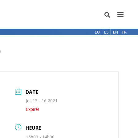
EU
ES
EN
FR
a
DATE
Juil 15 - 16 2021
Expiré!
HEURE
15h00 - 14h00