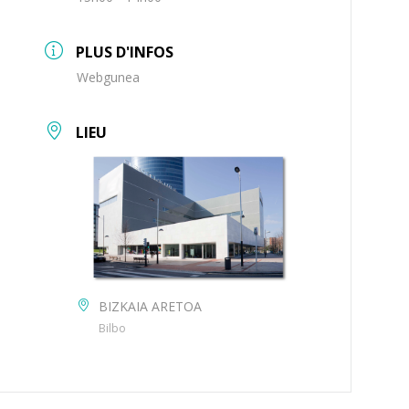
PLUS D'INFOS
Webgunea
LIEU
BIZKAIA ARETOA
Bilbo