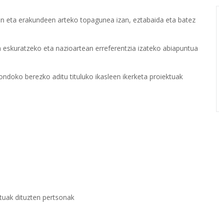
len eta erakundeen arteko topagunea izan, eztabaida eta batez
 eskuratzeko eta nazioartean erreferentzia izateko abiapuntua
doko berezko aditu tituluko ikasleen ikerketa proiektuak
uak dituzten pertsonak