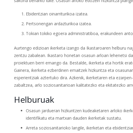
sakona beharko luke. Osasun arloko edozein hizkuntza plangint
Ebidentzian oinarriturikoa izatea.
Pertsonengan ardazturikoa izatea.
Tokian tokiko egoera administratiboa, erakundeen anto
Aurtengo edizioan ikerketa izango da Ikastaroaren helburu n
zentzu zabalean. Ikastaro honetan osasun arloan lehenetsi dai
proiektuen berri emango da. Bestalde, ikerketa eta hortik era
Gainera, ikerketa ezberdinen emaitzek hizkuntza eta osasuna
esperientziak aztertuko dira. Azkenik, ikerketaren eta ezarpe
zabaltzea, arlo soziosanitarioan kalitatezko eta ekitatezko ar
Helburuak
Osasun jardueran hizkuntzen kudeaketaren arloko ikerk
identifikatu eta martxan dauden ikerketak sustatu.
Arreta soziosanitarioko langile, ikerketan eta ebidentzia