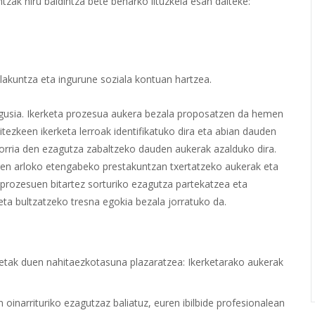
zak hiru baldintza bete beharko lituzkela esan daiteke:
lakuntza eta ingurune soziala kontuan hartzea.
agusia. Ikerketa prozesua aukera bezala proposatzen da hemen
tezkeen ikerketa lerroak identifikatuko dira eta abian dauden
torria den ezagutza zabaltzeko dauden aukerak azalduko dira.
ren arloko etengabeko prestakuntzan txertatzeko aukerak eta
n-prozesuen bitartez sorturiko ezagutza partekatzea eta
reta bultzatzeko tresna egokia bezala jorratuko da.
etak duen nahitaezkotasuna plazaratzea: Ikerketarako aukerak
n oinarrituriko ezagutzaz baliatuz, euren ibilbide profesionalean