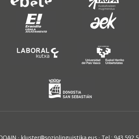
N · kluster@soziolinguistika.eus · Tel.: 943 592 