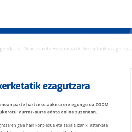
genda
Osasuna eta Hizkuntza IV: Ikerketatik ezagutzar
kerketatik ezagutzara
uzenean parte hartzeko aukera ere egongo da ZOOM
ukeratu: aurrez-aurre edota online zuzenean.
ntzaren gaia hain konplexua eta zabala izanik, azterketa