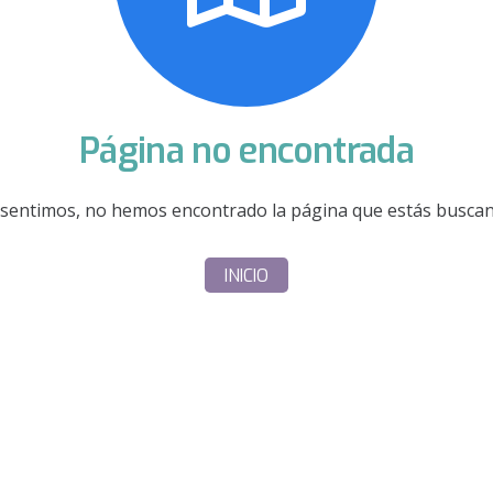
Página no encontrada
 sentimos, no hemos encontrado la página que estás buscan
INICIO