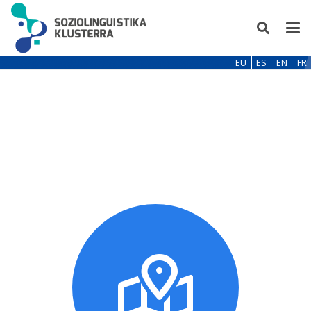
EU
ES
EN
FR